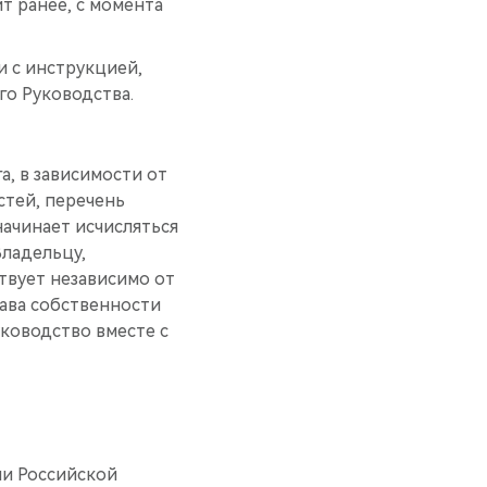
ит ранее, с момента
 с инструкцией,
о Руководства.
а, в зависимости от
астей, перечень
чинает исчисляться
ладельцу,
твует независимо от
ава собственности
ководство вместе с
ии Российской