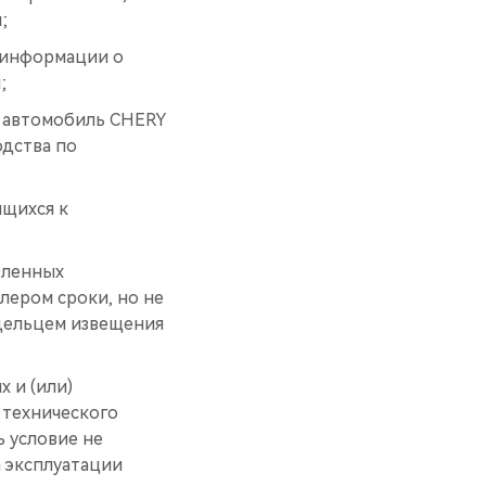
;
 информации о
;
ь автомобиль CHERY
одства по
ящихся к
вленных
ером сроки, но не
адельцем извещения
 и (или)
 технического
ь условие не
 эксплуатации