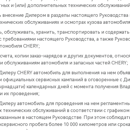
тных и (или) дополнительных технических обслуживаний
 внесение Дилером в разделы настоящего Руководства
хнических обслуживаниях и осмотрах кузова автомобиля
ь, обслуживать, хранить, транспортировать и содержат
с требованиями настоящего Руководства, а также Руков
втомобиля CHERY;
 счета, копии заказ-нарядов и других документов, относ
и обслуживаниям автомобиля и запасных частей CHERY;
Дилеру CHERY автомобиль для выполнения на нем объя
 официальных сервисных кампаний в оговоренные с Дил
тырнадцати) календарных дней с момента получения Вл
и их проведения;
Дилеру автомобиль для проведения на нем регламентных
 технических обслуживаний в соответствии с графиком
казанным в настоящем Руководстве. При этом соблюдат
сервисного пробега более 10 000 километров или срока