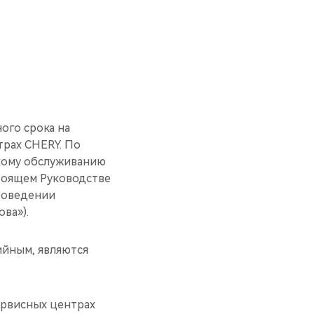
ого срока на
трах CHERY. По
кому обслуживанию
тоящем Руководстве
проведении
ва»).
ийным, являются
ервисных центрах