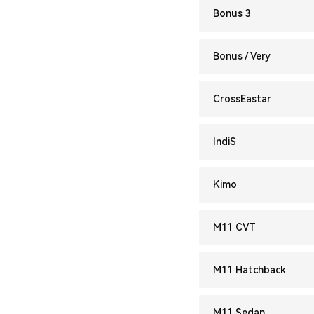
Bonus 3
Bonus / Very
CrossEastar
IndiS
Kimo
M11 CVT
M11 Hatchback
M11 Sedan