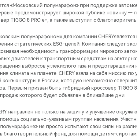
тоится «Московский полумарафон» при поддержке автом
ервые продемонстрирует широкой публике новинку — 
вер TIGGO 8 PRO e+, а также выступит с благотворител
ковским полумарафоном» для компании CHERYявляется
ении стратегических ESG-целей. Компания следует эко
осознавая необходимость трансформации мирового авто
овых двигателей к транспортным средствам на альтерна
кращения выбросов углекислого газа и предотвращения
ия климата на планете. CHERY взяла на себя миссию по
 конъюнктуры в России, которую невозможно совершит
в. Первым призван быть гибридный кроссовер TIGGO 8
продаж которого будет объявлен в ближайшие дни.
RY направлен не только на защиту и улучшение окружаю
омощь социально-уязвивым группам населения. Участни
 полумарафоне» не просто испытают свои силы на разли
д в благотворительный фонд для помощи детям-сиротам