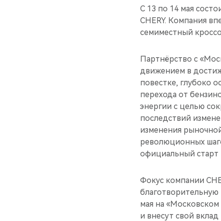
С 13 по 14 мая сос
CHERY. Компания вп
семиместный кроссо
Партнёрство с «Мос
движением в достиж
повестке, глубоко 
перехода от бензин
энергии с целью со
последствий изменен
изменения рыночной
революционных шаго
официальный старт 
Фокус компании CHE
благотворительную п
мая на «Московском
и внесут свой вкла