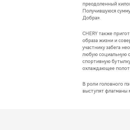
преодоленный килом
Получившуюся сумму
Добра».
CHERY также пригот
образа жизни и сове
участнику забега не
любую социальную с
спортивную бутылку 
охлаждающее полоте
В роли головного п
выступят флагманы 