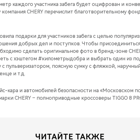
етр каждого участника забега будет оцифрован и конве
 компания CHERY перечислит благотворительному фон
овила подарки для участников забега с целью популяри
ршения добрых дел и поступков. Чтобы присоединиться
обходимо сделать оригинальное фото в бренд-зоне CHER
еть с хэштегом #километрыдобра и выбрать один из по
с пульверизатором, поясную сумку с фляжкой, наручный
нце и т.д.
эйс-кара и автомобилей безопасности на «Московском 
марки CHERY – полноприводные кроссоверы TIGGO 8 PR
ЧИТАЙТЕ ТАКЖЕ