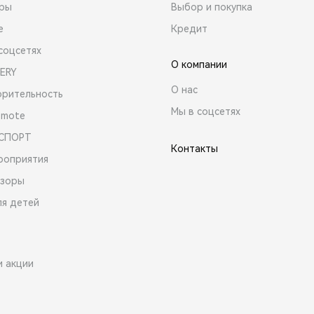
ары
Выбор и покупка
е
Кредит
соцсетях
О компании
ERY
О нас
орительность
Мы в соцсетях
emote
 СПОРТ
Контакты
роприятия
зоры
ля детей
и акции