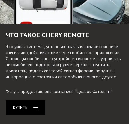
CHERY REMOTE
CHERY И СПОРТ
НАШИ МЕРОПРИЯТИЯ
ЧТО ТАКОЕ CHERY REMOTE
ВИДЕООБЗОРЫ
Это умная система¹, установленная в вашем автомобиле
для взаимодействия с ним через мобильное приложение.
С помощью мобильного устройства вы можете управлять
CHERY ДЛЯ ДЕТЕЙ
автомобилем: подогревом руля и зеркал, запустить
двигатель, подать световой сигнал фарами, получить
информацию о состоянии автомобиля и многое другое.
¹Услуга предоставлена компанией “Цезарь Сателлит”
КУПИТЬ