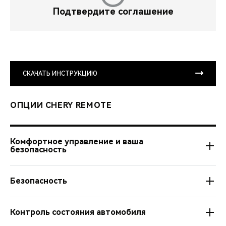
Подтвердите соглашение
СКАЧАТЬ ИНСТРУКЦИЮ
ОПЦИИ CHERY REMOTE
Комфортное управление и ваша
безопасность
Безопасность
Автозапуск из любой точки мира.
Настройка расписания и длительности работы
Контроль состояния автомобиля
Управление подогревом руля и сидений, зеркал и
Управление центральным замком дистанционно.
стекол