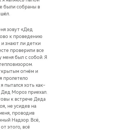
е бы­ли собраны в
ошёл.
еня зовут «Дед
отово к проведению
ы и знают ли детки
месте проверили все
у меня был с собой. Я
 тепловизором.
открытым огнём и
я пролете­ло
 я пытался хоть как-
о Дед Мор­оз приехал.
товы к встре­че Деда
оя, не усидев на
меня, пр­оводив
н­ый Надзор. Всё,
от этого, всё