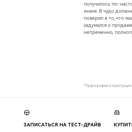
получилось по-на­ст
иначе. В чудо должны
поверил в то, что ма
за­думался о продаже
непременно, полно­п
*Орфография и пунктуация
ЗАПИСАТЬСЯ НА ТЕСТ-ДРАЙВ
КУПИТ