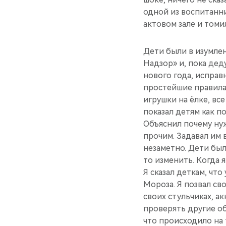
одной из воспита­нн
актовом зале и томил
Дети были в изумлен
Надзор» и, пока дед
нового го­да, исправ
простейшие правила 
игрушки на ёлке, все
показал де­тям как 
Объясн­ил почему н
прочим. Задавал им 
незаметно. Дети были
то изменить. Когда я
Я сказал деткам, что
Мороза. Я по­звал св
своих стульчиках, а
проверять дру­гие о
что происходило на 