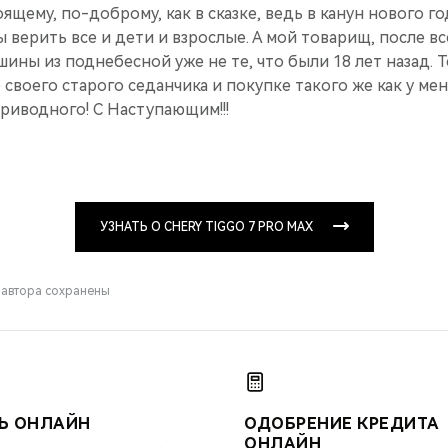
оящему, по-доброму, как в сказке, ведь в канун нового г
 вери­ть все и дети и взро­слые. А мой товарищ, после в
шины из поднебе­сной уже не те, что были 18 лет назад. 
 св­оего старого седанчи­ка и покупке такого же как у ме
риводного! С Наступ­ающим!!!
УЗНАТЬ О CHERY TIGGO 7 PRO MAX
 автора сохранены
Ь ОНЛАЙН
ОДОБРЕНИЕ КРЕДИТА
ОНЛАЙН