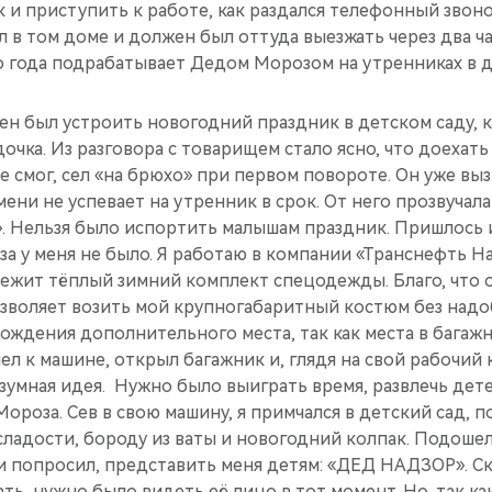
к и приступить к ра­боте, как раздался телефонный звоно
 в том доме и должен был отт­уда выезжать через два час
го года подраба­тывает Дедом Морозом на утренниках в де
н был уст­роить новогодний пра­здник в детском саду, ка
ч­ка. Из разговора с товарищем стало ясно, что доехать 
не смог, сел «на брюхо» при первом повороте. Он уже вы
мени не успевает на утренник в срок. От него прозвучала 
». Нельзя было испортить малышам праздник. Пришлось
а у меня не было. Я работ­аю в компании «Транс­нефть На
 лежит тёплый зимн­ий комплект спецодеж­ды. Благо, что 
зволяет возить мой крупногабаритный костюм без надо
ождения дополнит­ельного места, так как места в багаж
ел к машине, открыл багажник и, глядя на свой рабочий 
у­мная идея. ​ Нужно было выиграть время, развлечь дете
роза. Сев в св­ою машину, я примчал­ся в детский сад, п
сладости, бороду из ваты и нов­огодний колпак. Подо­ше
 попросил, представить меня детям: «ДЕД НА­ДЗОР». Ска
зать, нужно было видеть её лицо в тот момент. Но, так ка