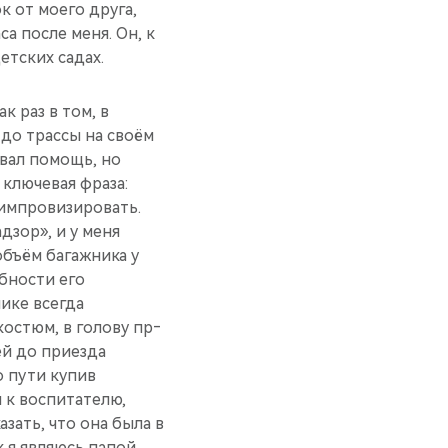
к от моего друга,
а после меня. Он, к
т­ских садах.
к раз в том, в
до трас­сы на своём
звал помощь, но
ключ­евая фраза:
 импровизировать.
дзор», и у меня
объём багажника у
бности его
нике всегда
костюм, в голову пр­
й до пр­иезда
о пути купив
л к воспитателю,
зать, что она была в
к я являюсь па­пой