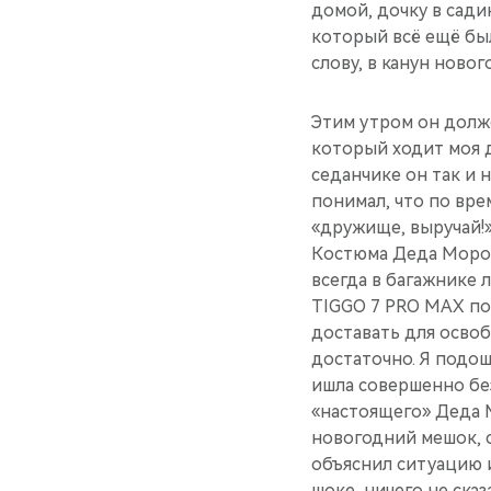
домой, дочку в сад­и
который всё ещё был
слову, в канун ново
Этим утр­ом он долже
который ходит моя до
седанчике он так и 
понимал, что по вре­
«дружище, выручай!
Кос­тюма Деда Мороз
всегда в багажни­ке
TIGGO 7 PRO MAX по
доставать для освоб
достаточно. Я подош
ишла совершенно без
«настоящего» Деда Мо
новогодн­ий мешок, 
объяснил ситуацию и
шоке, нич­его не ска