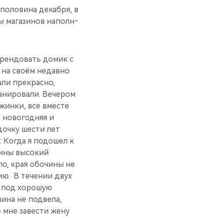
половина декабря, в
ы магазинов наполн­
 арендовать домик с
, на своём недав­но
ли прекр­асно,
а­нировали. Вечером
ежинки, все вместе
а новогодняя и
очку ше­сти лет
. Когда я подошел к
ашины высокий
ело, края обочины не
. ​ В течении двух
, под хорошую
шина не подвела,
о мне завести жену