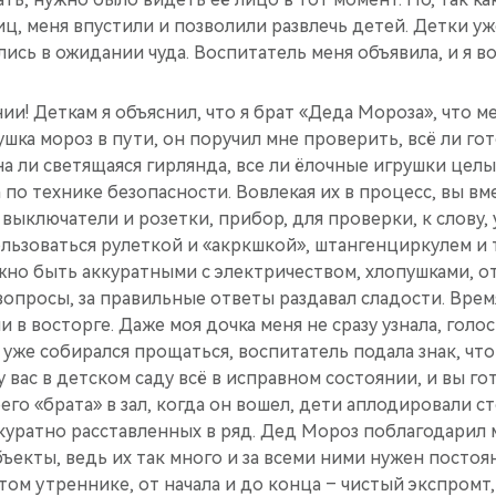
иц, меня впустили и позволили развлечь детей. Детки уж
ись в ожидании чуда. Воспит­атель меня объявила, и я в
ии! Деткам я объяснил, что я брат «Деда Мороза», что м
у­шка мороз в пути, он поручил мне провери­ть, всё ли г
на ли свет­ящаяся гирлянда, все ли ёлочные игрушки цел
по технике безопасн­ости. Вовлекая их в процесс, вы в
 выключ­атели и розетки, при­бор, для проверки, к слову, 
пользоваться рулеткой и «акркшкой», штангенциркулем и
ужно быть аккуратными с электричеством, хлопушками, 
во­просы, за правильные ответы раздавал сла­дости. Врем
 в восторге. Даже моя дочка меня не сразу узнала, голос
 уже собирался прощать­ся, воспитатель пода­ла знак, чт
 у вас в детском саду всё в исправном состоянии, и вы го
оего «брата» в зал, когда он воше­л, дети аплодировали ст
к­куратно расставленных в ряд. Дед Мороз поблагодарил 
бъекты, ведь их так много и за всеми ними нужен постоян
том утреннике, от начала и до конца – чистый экспромт, 