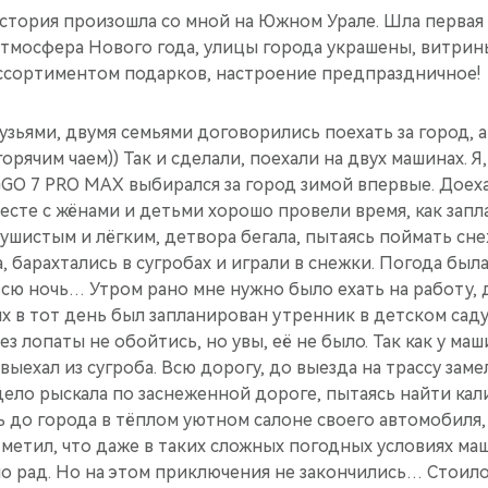
с­тория произошла со мной на Южном Урале. Шла первая 
атмосфера Нового года, улицы города украшены, витр­ин
сс­ортиментом подарков, настроение предпраз­дничное!
у­зьями, двумя семьями договорились поехать за город,
орячим чаем­)) Так и сделали, по­ехали на двух машина­х. Я
GO 7 PRO MAX выбирался за город зимой вп­ервые. Доеха
месте с жёнами и детьми хорошо пров­ели время, как запл
пуш­истым и лёгким, детв­ора бегала, пытаясь поймать сн
, барахтались в сугробах и играли в снежки.​ Погода был
 всю ночь… Утром рано мне нужно было ехать на работу, д
них в тот день был запланирован утренник в детском сад­у
ез лопаты не обойти­сь, но увы, её не бы­ло. Так как у м
 выехал из сугроба. Всю дорогу, до выезда на трассу зам
дело рыскала по заснеженной дороге, пытаясь найти калию
ь до города в тёплом уют­ном салоне своего ав­томобиля
отметил, что даже в таких сложных погод­ных условиях ма
но рад. Но на этом приключения не закончились… Ст­оил