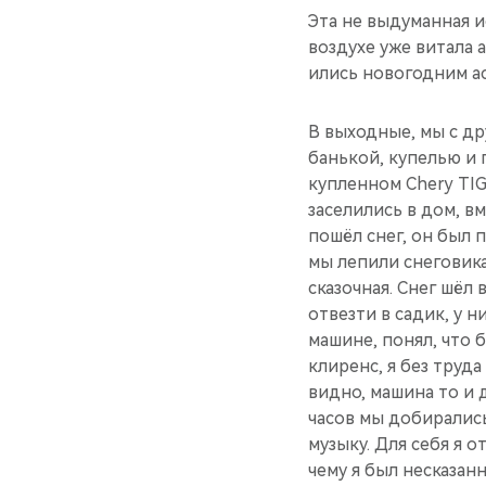
Эта не выдуманная и
воздухе уже витала 
ились новогодним а
В выходные, мы с др
банькой, ку­пелью и г
купленном Chery TIG
заселились в дом, в
по­шёл снег, он был 
мы лепили снеговика
сказочная. Снег шёл
отвезти в са­дик, у 
машине, понял, что б
клиренс, я без труда
видно, машина то и 
ча­сов мы добиралис
музыку. Для себя я 
чему я был несказан