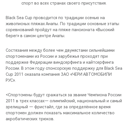
CHERY REMOTE
спорт во всех странах своего присутствия.
CHERY И СПОРТ
Black Sea Cup проводится по традиции осенью на
живописных пляжах Анапы. По традиции основные этапы
соревнований пройдут на пляже пансионата «Высокий
НАШИ МЕРОПРИЯТИЯ
берег» в самом центре Анапы.
ВИДЕООБЗОРЫ
Состязания между более чем двумястами сильнейшими
спортсменами из России и зарубежья проходят при
CHERY ДЛЯ ДЕТЕЙ
поддержке Федерации виндсерфинга и кайтсерфинга
России. В этом году спонсорскую поддержку для Black Sea
Cup 2011 оказала компания ЗАО «ЧЕРИ АВТОМОБИЛИ
РУС».
<Спортсмены будут сражаться за звание Чемпиона России
2011 в трех классах— олимпийский, национальный и самый
зрелищный — фристайл, где за определённое время
спортсмен должен показать максимальное количество
акробатических трюков.