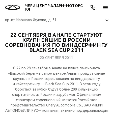
ЧЕРИ ЦЕНТР АЛАРМ-МОТОРС
ЮГ
пр-кт Маршала Жукова, д. 51
22 СЕНТЯБРЯ В АНАПЕ СТАРТУЮТ
ОНЛАЙН СЕРВИСЫ
ПОКУПАТЕЛЯМ
ВЛАДЕЛЬЦАМ
О КОМПАНИИ
МИР CHERY
МОДЕЛИ
АКЦИИ
КРУПНЕЙШИЕ В РОССИИ
СОРЕВНОВАНИЯ ПО ВИНДСЕРФИНГУ
BLACK SEA CUP 2011
ВЫБОР И ПОКУПКА
СЕРВИС
АКСЕССУАРЫ
ВЫГОДЫ И АКЦИИ
ВЫБОР И ПОКУПКА
О НАС
ВСЕ МОДЕЛИ
20 СЕНТЯБРЯ 2011
КРЕДИТ И СТРАХОВАНИЕ
ЗАПЧАСТИ И АКСЕССУАРЫ
О БРЕНДЕ
КРЕДИТ
МЫ В СОЦСЕТЯХ
КРОССОВЕРЫ
С 22 по 28 сентября в Анапе на пляже пансионата
«Высокий берег» в самом центре Анапы пройдут самые
ПОДДЕРЖКА
CHERY В СОЦСЕТЯХ
крупные в России соревнования по виндсерфингу
СЕДАНЫ
и кайтсерфингу — Black Sea Cup 2011. В этом году
CHERY CONNECT
ЛЮДИ CHERY
бороться за кубок будут более 200 сильнейших
спортсменов из России и зарубежья. Официальным
НОВИНКИ
спонсором соревнований является Российское
БЛАГОТВОРИТЕЛЬНОСТЬ
представительство Chery Automobile Co., ЗАО «ЧЕРИ
АВТОМОБИЛИ РУС— компания, активно поддерживающая