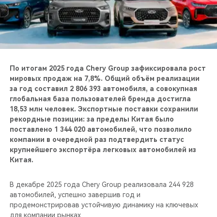
CHERY REMOTE
CHERY И СПОРТ
НАШИ МЕРОПРИЯТИЯ
По итогам 2025 года Chery Group зафиксировала рост
ВИДЕООБЗОРЫ
мировых продаж на 7,8%. Общий объём реализации
за год составил 2 806 393 автомобиля, а совокупная
глобальная база пользователей бренда достигла
CHERY ДЛЯ ДЕТЕЙ
18,53 млн человек. Экспортные поставки сохранили
рекордные позиции: за пределы Китая было
поставлено 1 344 020 автомобилей, что позволило
компании в очередной раз подтвердить статус
крупнейшего экспортёра легковых автомобилей из
Китая.
В декабре 2025 года Chery Group реализовала 244 928
автомобилей, успешно завершив год и
продемонстрировав устойчивую динамику на ключевых
для компании рынках.