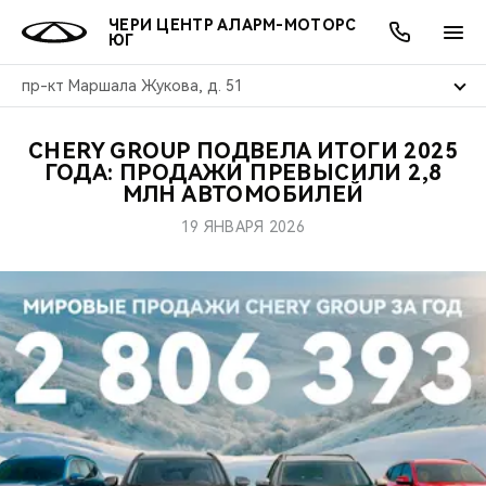
ЧЕРИ ЦЕНТР АЛАРМ-МОТОРС
ЮГ
пр-кт Маршала Жукова, д. 51
CHERY GROUP ПОДВЕЛА ИТОГИ 2025
ОНЛАЙН СЕРВИСЫ
ПОКУПАТЕЛЯМ
ВЛАДЕЛЬЦАМ
О КОМПАНИИ
МИР CHERY
МОДЕЛИ
АКЦИИ
ГОДА: ПРОДАЖИ ПРЕВЫСИЛИ 2,8
МЛН АВТОМОБИЛЕЙ
ВЫБОР И ПОКУПКА
СЕРВИС
АКСЕССУАРЫ
ВЫГОДЫ И АКЦИИ
ВЫБОР И ПОКУПКА
О НАС
ВСЕ МОДЕЛИ
19 ЯНВАРЯ 2026
КРЕДИТ И СТРАХОВАНИЕ
ЗАПЧАСТИ И АКСЕССУАРЫ
О БРЕНДЕ
КРЕДИТ
МЫ В СОЦСЕТЯХ
КРОССОВЕРЫ
ПОДДЕРЖКА
CHERY В СОЦСЕТЯХ
СЕДАНЫ
CHERY CONNECT
ЛЮДИ CHERY
НОВИНКИ
БЛАГОТВОРИТЕЛЬНОСТЬ