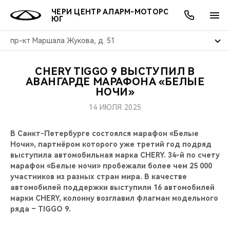
ЧЕРИ ЦЕНТР АЛАРМ-МОТОРС
ЮГ
пр-кт Маршала Жукова, д. 51
CHERY TIGGO 9 ВЫСТУПИЛ В
ОНЛАЙН СЕРВИСЫ
ПОКУПАТЕЛЯМ
ВЛАДЕЛЬЦАМ
О КОМПАНИИ
МИР CHERY
МОДЕЛИ
АКЦИИ
АВАНГАРДЕ МАРАФОНА «БЕЛЫЕ
НОЧИ»
ВЫБОР И ПОКУПКА
СЕРВИС
АКСЕССУАРЫ
ВЫГОДЫ И АКЦИИ
ВЫБОР И ПОКУПКА
О НАС
ВСЕ МОДЕЛИ
14 ИЮЛЯ 2025
КРЕДИТ И СТРАХОВАНИЕ
ЗАПЧАСТИ И АКСЕССУАРЫ
О БРЕНДЕ
КРЕДИТ
МЫ В СОЦСЕТЯХ
В Санкт-Петербурге состоялся марафон «Белые
КРОССОВЕРЫ
Ночи», партнёром которого уже третий год подряд
ПОДДЕРЖКА
CHERY В СОЦСЕТЯХ
выступила автомобильная марка CHERY. 34-й по счету
СЕДАНЫ
марафон «Белые ночи» пробежали более чем 25 000
участников из разных стран мира. В качестве
CHERY CONNECT
ЛЮДИ CHERY
автомобилей поддержки выступили 16 автомобилей
НОВИНКИ
марки CHERY, колонну возглавил флагман модельного
БЛАГОТВОРИТЕЛЬНОСТЬ
ряда – TIGGO 9.