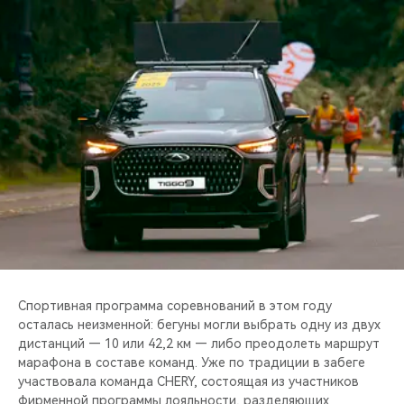
CHERY REMOTE
CHERY И СПОРТ
НАШИ МЕРОПРИЯТИЯ
ВИДЕООБЗОРЫ
CHERY ДЛЯ ДЕТЕЙ
Спортивная программа соревнований в этом году
осталась неизменной: бегуны могли выбрать одну из двух
дистанций — 10 или 42,2 км — либо преодолеть маршрут
марафона в составе команд. Уже по традиции в забеге
участвовала команда CHERY, состоящая из участников
фирменной программы лояльности, разделяющих