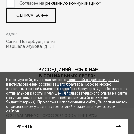
Согласен на
рекламную коммуникацию
*
ПОДПИСАТЬСЯ
Адрес:
Санкт-Петербург, пр-кт
Маршала Жукова, д. 51
ПРИСОЕДИНЯЙТЕСЬ К НАМ
В СОЦИАЛЬНЫХ СЕТЯХ:
Используя сайт, вы соглашаетесь с
политикой обработки данных
и использованием cookies вашего браузера. Cookies можно
отключить в любой момент в настройках браузера. Для обеспечения
оптимальной работы и улучшения пользовательского опыта на сайте
могут использоваться системы веб-аналитики (в том числе
СПЕЦПРЕДЛОЖЕНИЯ
Яндекс.Метрика). Продолжая использование сайта, Вы соглашаетесь
с применением указанных технологий и размещением cookie-
файлов.
© 2026 АЛАРМ-МОТОРС
© 2026 ООО «ТЕНЕТ РУС»
ЗАПИСЬ НА ТЕСТ-ДРАЙВ
ПРАВОВАЯ ИНФОРМАЦИЯ
КОНТАКТЫ
КЛИЕНТСКАЯ ПОДДЕРЖКА
ПРИНЯТЬ
Сделано в ПЕРКС
РАСЧЕТ КРЕДИТА