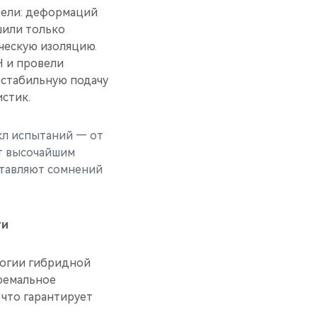
трели: деформаций
шили только
ческую изоляцию.
H и провели
 стабильную подачу
стик.
кл испытаний — от
т высочайшим
ставляют сомнений
ти
логии гибридной
тремальное
что гарантирует