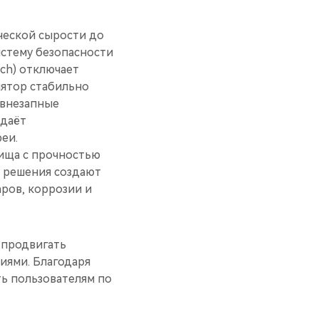
ческой сырости до
стему безопасности
tch) отключает
лятор стабильно
и внезапные
ыдаёт
еи.
ища с прочностью
и решения создают
аров, коррозии и
 продвигать
иями. Благодаря
ь пользователям по