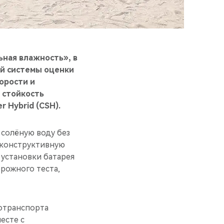
ьная влажность», в
й системы оценки
корости и
 стойкость
 Hybrid (CSH).
 солёную воду без
л конструктивную
 установки батарея
орожного теста,
отранспорта
есте с