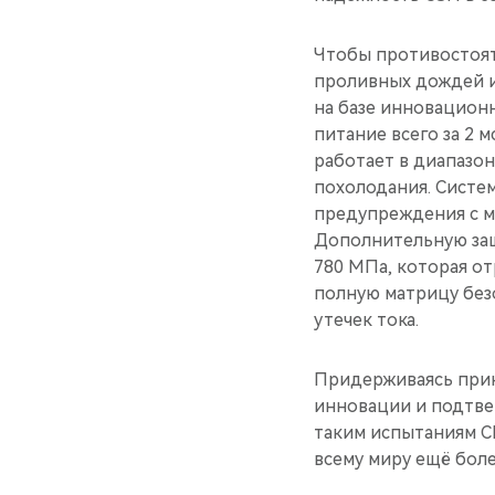
Чтобы противостоят
проливных дождей и
на базе инновационн
питание всего за 2 
работает в диапазон
похолодания. Систе
предупреждения с м
Дополнительную защ
780 МПа, которая от
полную матрицу безо
утечек тока.
Придерживаясь прин
инновации и подтве
таким испытаниям C
всему миру ещё бол