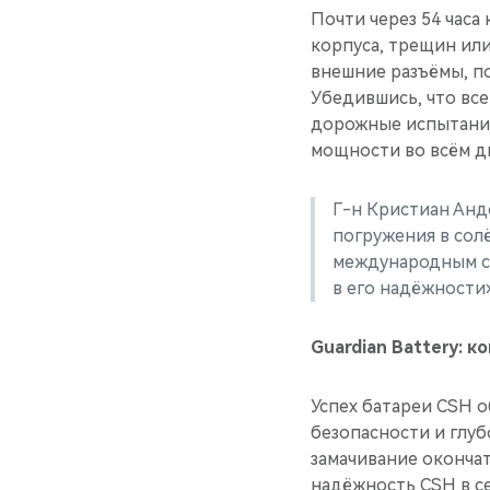
Почти через 54 часа
корпуса, трещин ил
внешние разъёмы, п
Убедившись, что все
дорожные испытания
мощности во всём ди
Г-н Кристиан Анд
погружения в сол
международным ст
в его надёжности»
Guardian Battery: 
Успех батареи CSH 
безопасности и глу
замачивание оконча
надёжность CSH в се