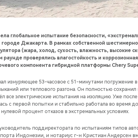
ела глобальное испытание безопасности, «экстремал
 городе Джакарта. В рамках собственной шестимерно
улятора (жара, холод, сухость, влажность, высокие с
м раунде проверялись влагостойкость и коррозионная
чевого компонента гибридной платформы Chery Super
ал изнуряющее 53-часовое с 51-минутами погружение в
мыканий или теплового разгона. Он полностью сохрани
л все электрические испытания на изоляцию. Уже после
ась с первой попытки и стабильно работала во время д
нулевой процент отказов в экстремальных условиях.
руководитель поддиректората по испытаниям типов авт
порта Индонезии, и нотариус г-н Кристиан Андерсен вм