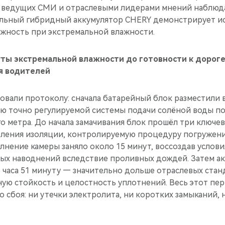
 ведущих СМИ и отраслевыми лидерами мнений наблюда
льный гибридный аккумулятор CHERY демонстрирует и
ёжность при экстремальной влажности.
уты экстремальной влажности до готовности к дороге
я водителей
овали протоколу: сначала батарейный блок разместили 
ью точно регулируемой системы подачи солёной воды п
го метра. До начала замачивания блок прошёл три ключ
ления изоляции, контролируемую процедуру погружения
лнение камеры заняло около 15 минут, воссоздав услов
ных наводнений вследствие проливных дождей. Затем а
3 часа 51 минуту — значительно дольше отраслевых ста
ую стойкость и целостность уплотнений. Весь этот пе
о сбоя: ни утечки электролита, ни коротких замыканий,