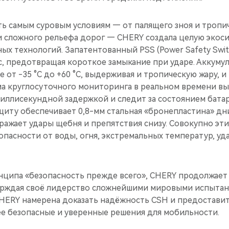
ь самым суровым условиям — от палящего зноя и тропи
 сложного рельефа дорог — CHERY создала целую экоси
ых технологий. Запатентованный PSS (Power Safety Swi
мс, предотвращая короткое замыкание при ударе. Аккуму
е от -35 °C до +60 °C, выдерживая и тропическую жару, 
ма круглосуточного мониторинга в реальном времени в
иллисекундной задержкой и следит за состоянием батар
иту обеспечивает 0,8-мм стальная «бронепластина» дн
ражает удары щебня и препятствия снизу. Совокупно эт
пасности от воды, огня, экстремальных температур, уд
ципа «безопасность прежде всего», CHERY продолжает
рждая своё лидерство сложнейшими мировыми испытан
HERY намерена доказать надёжность CSH и предоставит
ее безопасные и уверенные решения для мобильности.