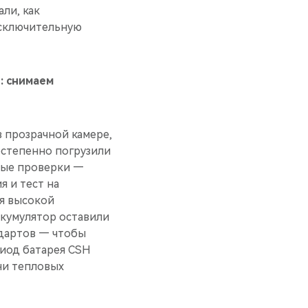
ли, как
сключительную
: снимаем
в прозрачной камере,
остепенно погрузили
евые проверки —
 и тест на
ия высокой
ккумулятор оставили
ндартов — чтобы
риод батарея CSH
 ни тепловых