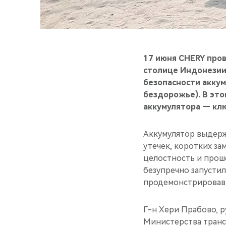
17 июня CHERY пров
столице Индонезии
безопасности аккум
бездорожье). В это
аккумулятора — клю
Аккумулятор выдерж
утечек, коротких за
целостность и прошё
безупречно запустил
продемонстрировав 
Г-н Хери Прабово, 
Министерства транс