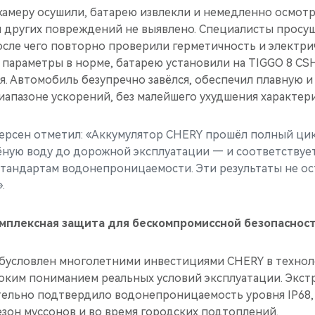
 камеру осушили, батарею извлекли и немедленно осмо
и других повреждений не выявлено. Специалисты просу
осле чего повторно проверили герметичность и электри
 параметры в норме, батарею установили на TIGGO 8 CS
. Автомобиль безупречно завёлся, обеспечил плавную и
апазоне ускорений, без малейшего ухудшения характери
ерсен отметил: «Аккумулятор CHERY прошёл полный ци
ёную воду до дорожной эксплуатации — и соответствуе
андартам водонепроницаемости. Эти результаты не о
.
комплексная защита для бескомпромиссной безопаснос
обусловлен многолетними инвестициями CHERY в техно
боким пониманием реальных условий эксплуатации. Экс
тельно подтвердило водонепроницаемость уровня IP68, 
зон муссонов и во время городских подтоплений.