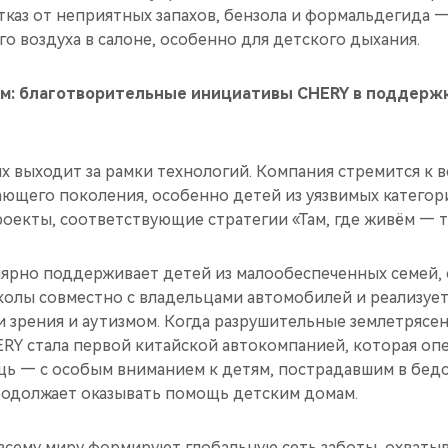
тказ от неприятных запахов, бензола и формальдегида 
о воздуха в салоне, особенно для детского дыхания.
ем: благотворительные инициативы CHERY в поддержк
х выходит за рамки технологий. Компания стремится к 
ющего поколения, особенно детей из уязвимых категори
оекты, соответствующие стратегии «Там, где живём — т
лярно поддерживает детей из малообеспеченных семей, 
колы совместно с владельцами автомобилей и реализу
и зрения и аутизмом. Когда разрушительные землетрясе
ERY стала первой китайской автокомпанией, которая оп
ь — с особым вниманием к детям, пострадавшим в бед
одолжает оказывать помощь детским домам.
всему миру формируют глобальную сеть заботы, охват