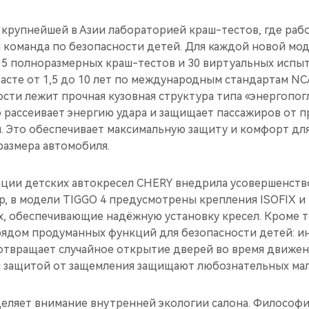
 крупнейшей в Азии лабораторией краш-тестов, где раб
 команда по безопасности детей. Для каждой новой мо
15 полноразмерных краш-тестов и 30 виртуальных испыт
асте от 1,5 до 10 лет по международным стандартам NC
ости лежит прочная кузовная структура типа «энергопо
 рассеивает энергию удара и защищает пассажиров от 
н. Это обеспечивает максимальную защиту и комфорт дл
размера автомобиля.
ции детских автокресел CHERY внедрила усовершенст
, в модели TIGGO 4 предусмотрены крепления ISOFIX и 
х, обеспечивающие надёжную установку кресел. Кроме т
ядом продуманных функций для безопасности детей: и
отвращает случайное открытие дверей во время движени
 защитой от защемления защищают любознательных мал
деляет внимание внутренней экологии салона. Философ