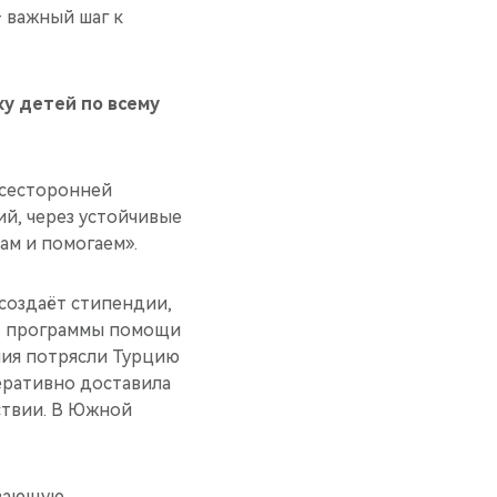
— важный шаг к
у детей по всему
всесторонней
й, через устойчивые
ам и помогаем».
создаёт стипендии,
ет программы помощи
ния потрясли Турцию
еративно доставила
ствии. В Южной
ывающую