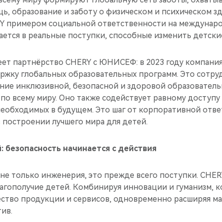
, образование и заботу о физическом и психическом зд
Y примером социальной ответственности на междунаро
ается в реальные поступки, способные изменить детски
еет партнёрство CHERY с ЮНИСЕФ: в 2023 году компани
ржку глобальных образовательных программ. Это сотру
ание инклюзивной, безопасной и здоровой образовател
по всему миру. Оно также содействует равному доступу
необходимых в будущем. Это шаг от корпоративной отве
 построении лучшего мира для детей.
: безопасность начинается с действия
не только инженерия, это прежде всего поступки. CHER
лагополучие детей. Комбинируя инновации и гуманизм, 
ество продукции и сервисов, одновременно расширяя ма
ив.