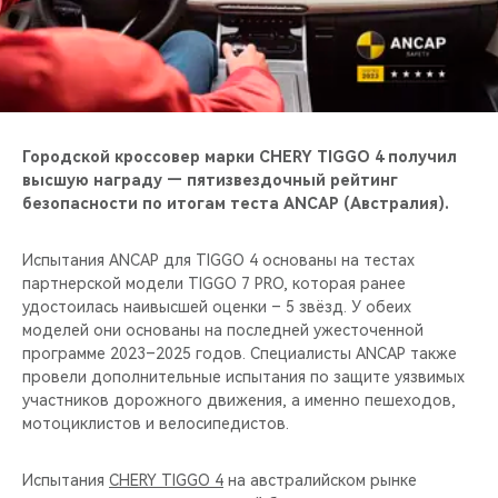
CHERY REMOTE
CHERY И СПОРТ
НАШИ МЕРОПРИЯТИЯ
Городской кроссовер марки CHERY TIGGO 4 получил
ВИДЕООБЗОРЫ
высшую награду — пятизвездочный рейтинг
безопасности по итогам теста ANCAP (Австралия).
CHERY ДЛЯ ДЕТЕЙ
Испытания ANCAP для TIGGO 4 основаны на тестах
партнерской модели TIGGO 7 PRO, которая ранее
удостоилась наивысшей оценки – 5 звёзд. У обеих
моделей они основаны на последней ужесточенной
программе 2023–2025 годов. Специалисты ANCAP также
провели дополнительные испытания по защите уязвимых
участников дорожного движения, а именно пешеходов,
мотоциклистов и велосипедистов.
Испытания
CHERY TIGGO 4
на австралийском рынке