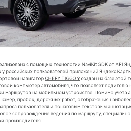
ализована с помощью технологии NaviKit SDK от API Ян
х у российских пользователей приложений Яндекс.Карты
Бортовой навигатор
CHERY TIGGO 9
создан на базе этой 
товой компьютер автомобиля, что позволяет водителю н
ки маршрутов на мобильном устройстве. Помимо учета 
 камер, пробок, дорожных работ, отображения наиболе
запроса пользователя и пошаговым текстовым аннотаци
овое сопровождение ведения по маршруту, специально
й производителя.