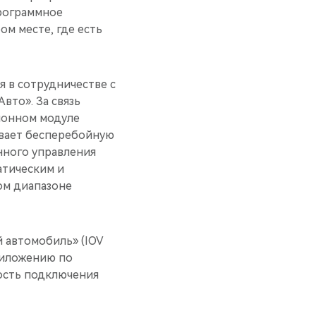
программное
м месте, где есть
я в сотрудничестве с
вто». За связь
ионном модуле
ивает бесперебойную
нного управления
атическим и
ом диапазоне
 автомобиль» (IOV
приложению по
рость подключения