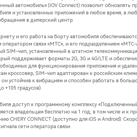
нный автомобиль» (IOV Connect) позволит обновлять 
иля и установленных приложений в любое время, в любо
 обращения в дилерский центр.
нету и его работа на борту автомобиля обеспечиваютс
 оператором связи «МТС», и его подразделением «МТС-А
ый SIM-чип, установленный в штатном телекоммуникац
орый поддерживает форматы 2G, 3G и 4G/LTE и обеспеч
еобходимых для функционирования приложения и удале
сам кроссовер, SIM-чип адаптирован к российским клим
 он устойчив к вибрациям и способен работать в больш
о +105 градусов).
биля доступ к программному комплексу «Подключенный
яется владельцам бесплатно на 1 год, в том числе и к 
нию CHERY CONNECT (доступно для iOS и Android). Ско
сигнала сети оператора связи.