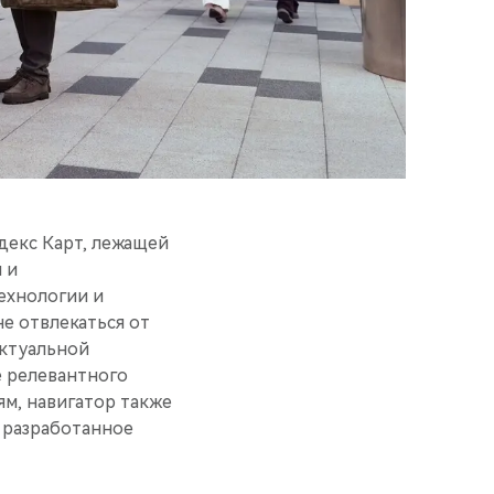
декс Карт, лежащей
 и
технологии и
е отвлекаться от
актуальной
е релевантного
ям, навигатор также
 разработанное