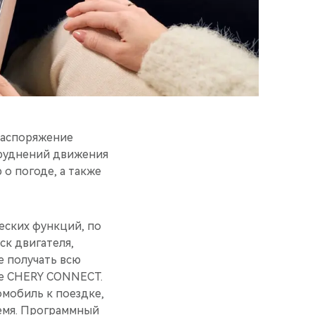
распоряжение
труднений движения
о погоде, а также
еских функций, по
ск двигателя,
е получать всю
е CHERY CONNECT.
мобиль к поездке,
ремя. Программный