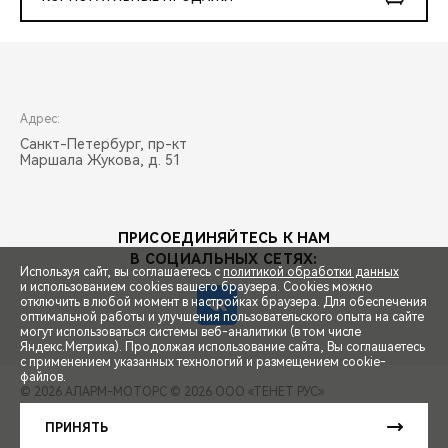
Адрес:
Санкт-Петербург, пр-кт
Маршала Жукова, д. 51
ПРИСОЕДИНЯЙТЕСЬ К НАМ
В СОЦИАЛЬНЫХ СЕТЯХ:
Используя сайт, вы соглашаетесь с
политикой обработки данных
и использованием cookies вашего браузера. Cookies можно
отключить в любой момент в настройках браузера. Для обеспечения
оптимальной работы и улучшения пользовательского опыта на сайте
могут использоваться системы веб-аналитики (в том числе
СПЕЦПРЕДЛОЖЕНИЯ
Яндекс.Метрика). Продолжая использование сайта, Вы соглашаетесь
с применением указанных технологий и размещением cookie-
файлов.
© 2026 АЛАРМ-МОТОРС
© 2026 ООО «ТЕНЕТ РУС»
ЗАПИСЬ НА ТЕСТ-ДРАЙВ
ПРАВОВАЯ ИНФОРМАЦИЯ
КОНТАКТЫ
КЛИЕНТСКАЯ ПОДДЕРЖКА
ПРИНЯТЬ
Сделано в ПЕРКС
РАСЧЕТ КРЕДИТА