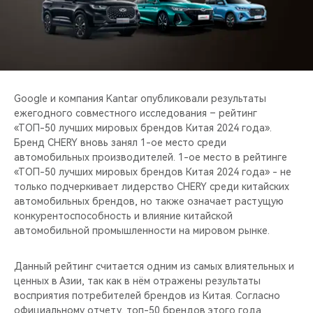
CHERY REMOTE
CHERY И СПОРТ
НАШИ МЕРОПРИЯТИЯ
Google и компания Kantar опубликовали результаты
ВИДЕООБЗОРЫ
ежегодного совместного исследования – рейтинг
«ТОП-50 лучших мировых брендов Китая 2024 года».
Бренд CHERY вновь занял 1-ое место среди
CHERY ДЛЯ ДЕТЕЙ
автомобильных производителей. 1-ое место в рейтинге
«ТОП-50 лучших мировых брендов Китая 2024 года» - не
только подчеркивает лидерство CHERY среди китайских
автомобильных брендов, но также означает растущую
конкурентоспособность и влияние китайской
автомобильной промышленности на мировом рынке.
Данный рейтинг считается одним из самых влиятельных и
ценных в Азии, так как в нём отражены результаты
восприятия потребителей брендов из Китая. Согласно
официальному отчету, топ-50 брендов этого года