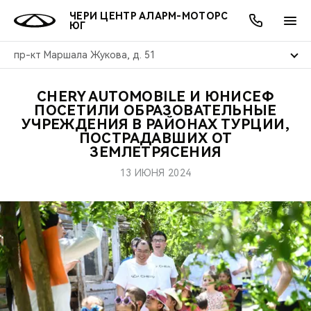
ЧЕРИ ЦЕНТР АЛАРМ-МОТОРС
ЮГ
пр-кт Маршала Жукова, д. 51
CHERY AUTOMOBILE И ЮНИСЕФ
ОНЛАЙН СЕРВИСЫ
ПОКУПАТЕЛЯМ
ВЛАДЕЛЬЦАМ
О КОМПАНИИ
МИР CHERY
МОДЕЛИ
АКЦИИ
ПОСЕТИЛИ ОБРАЗОВАТЕЛЬНЫЕ
УЧРЕЖДЕНИЯ В РАЙОНАХ ТУРЦИИ,
ПОСТРАДАВШИХ ОТ
ВЫБОР И ПОКУПКА
СЕРВИС
АКСЕССУАРЫ
ВЫГОДЫ И АКЦИИ
ВЫБОР И ПОКУПКА
О НАС
ВСЕ МОДЕЛИ
ЗЕМЛЕТРЯСЕНИЯ
КРЕДИТ И СТРАХОВАНИЕ
ЗАПЧАСТИ И АКСЕССУАРЫ
О БРЕНДЕ
КРЕДИТ
МЫ В СОЦСЕТЯХ
13 ИЮНЯ 2024
КРОССОВЕРЫ
ПОДДЕРЖКА
CHERY В СОЦСЕТЯХ
СЕДАНЫ
CHERY CONNECT
ЛЮДИ CHERY
НОВИНКИ
БЛАГОТВОРИТЕЛЬНОСТЬ