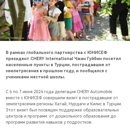
CHERY REMOTE
CHERY И СПОРТ
НАШИ МЕРОПРИЯТИЯ
ВИДЕООБЗОРЫ
В рамках глобального партнерства с ЮНИСЕФ
президент CHERY International Чжан Гуйбин посетил
CHERY ДЛЯ ДЕТЕЙ
населенные пункты в Турции, пострадавшие от
землетрясения в прошлом году, и пообщался с
учениками местной школы.
С 6 по 7 июня 2024 года делегация CHERY Automobile
вместе с ЮНИСЕФ совершили визит в пострадавшие от
землетрясения регионы Хатай, Нурдаги и Килис в Турции.
Этот визит был посвящен поддержке образовательных
центров и программ: от дошкольного образования до
программ развития навыков у подростков.