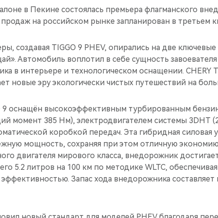
алоне в Пекине состоялась премьера флагманского вн
 продаж на российском рынке запланирован в третьем кв
ры, создавая TIGGO 9 PHEV, опирались на две ключевые
ай». Автомобиль воплотил в себе сущность завоевателя
ика в интерьере и технологическом оснащении. CHERY 
ет новые эру экологически чистых путешествий на боль
 9 оснащён высокоэффективным турбированным бензи
тящий момент 385 Нм), электродвигателем системы 3DHT (22
оматической коробкой передач. Эта гибридная силовая 
жную мощность, сохраняя при этом отличную экономию
ого двигателя мирового класса, внедорожник достигае
сего 5.2 литров на 100 км по методике WLTC, обеспечива
эффективностью. Запас хода внедорожника составляет
новил новый стандарт для моделей PHEV благодаря пер