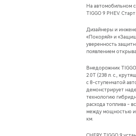
На автомобильном с
TIGGO 9 PHEV. Старт
Дизайнеры и инжене
«Покоряй» и «Защищ
уверенность защитн
появлением открыва
Внедорожник TIGGO
2.0T (238 л. с., кру
с 8-ступенчатой авт
демонстрирует наде
технологию гибридн
расхода топлива - в
между мощностью и 
км.
CHERY TIGGO 9 уста