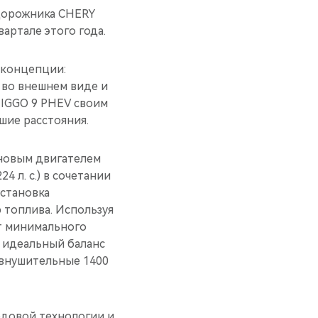
едорожника CHERY
артале этого года.
 концепции:
 во внешнем виде и
TIGGO 9 PHEV своим
шие расстояния.
новым двигателем
4 л. с.) в сочетании
установка
 топлива. Используя
т минимального
я идеальный баланс
 внушительные 1400
едовой технологии и