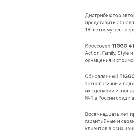
Дистрибьютор автом
представить обновле
18-летнему беспрер
Кроссовер
TIGGO 4 
Action, Family, Styl
оснащения и стоимо
Обновленный
TIGGO
технологичный подх
их сценарии исполь
№1 в России среди 
Восемнадцать лет п
гарантийные и серв
клиентов в оснащени