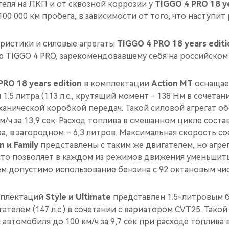
теля на ЛКП и от сквозной коррозии у
TIGGO 4 PRO 18 ye
100 000 км пробега, в зависимости от того, что наступит 
еристики и силовые агрегаты
TIGGO 4 PRO 18 years editi
 TIGGO 4 PRO, зарекомендовавшему себя на российском
PRO 18 years edition
в комплектации
Action MT
оснащае
.5 литра (113 л.c., крутящий момент - 138 Нм в сочетан
анической коробкой передач. Такой силовой агрегат об
/ч за 13,9 сек. Расход топлива в смешанном цикле состав
а, в загородном – 6,3 литров. Максимальная скорость сос
n и Family
представлены с таким же двигателем, но агре
что позволяет в каждом из режимов движения уменьшить
ем допустимо использование бензина с 92 октановым чи
мплектаций
Style и Ultimate
представлен 1.5-литровым 
телем (147 л.с.) в сочетании с вариатором CVT25. Такой
 автомобиля до 100 км/ч за 9,7 сек при расходе топлив