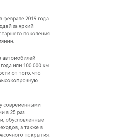
 феврале 2019 года.
юдей за яркий
 старшего поколения
иянин.
а автомобилей
года или 100 000 км
сти от того, что
 высокопрочную
ку современными
и в 25 раз
и, обусловленные
ходов, а также в
расочного покрытия.