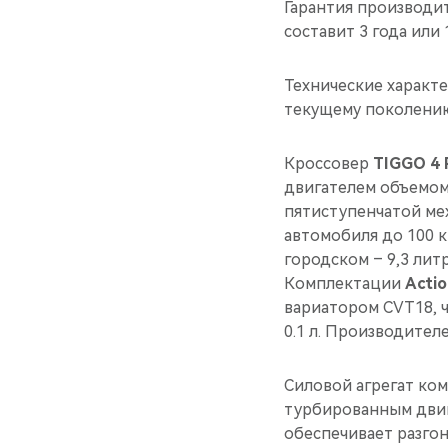
Гарантия производи
составит 3 года или 
Технические характ
текущему поколению
Кроссовер
TIGGO 4 
двигателем объемом 1
пятиступенчатой мех
автомобиля до 100 км
городском – 9,3 литр
Комплектации
Actio
вариатором CVT18, 
0.1 л. Производител
Силовой агрегат ко
турбированным двига
обеспечивает разгон