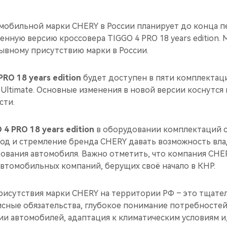
обильной марки CHERY в России планирует до конца п
нную версию кроссовера TIGGO 4 PRO 18 years edition.
ывному присутствию марки в России.
PRO 18 years edition
будет доступен в пяти комплектация
e и Ultimate. Основные изменения в новой версии коснутся
сти.
 4 PRO 18 years edition
в оборудовании комплектаций 
од и стремление бренда CHERY давать возможность вл
зования автомобиля. Важно отметить, что компания CHE
автомобильных компаний, берущих своё начало в КНР.
рисутствия марки CHERY на территории РФ – это тщат
исные обязательства, глубокое понимание потребносте
и автомобилей, адаптация к климатическим условиям и,