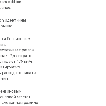
ars edition
ранее.
on
идентичны
 рынке.
тся бензиновым
ии с
еспечивает разгон
ляет 7,4 литра, в
тавляет 175 км/ч.
гатируются
 расход топлива на
слом.
бензиновым
 силовой агрегат
а в смешанном режиме