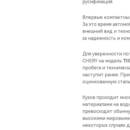
русификация.
Впервые компактный 
За это время автом
внешний вид и техн
за надежность и ком
Для уверенности по
CHERY на модель
TI
пробега и техническа
наступит ранее. Пр
оцинкованную сталь
Кузов проходит мно
материалами на водн
превосходит обычну
высокими мировыми 
некоторых случаях 