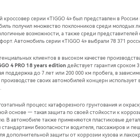
кроссовер серии «TIGGO 4» был представлен в России в
обиль получил множество поклонников среди молодых л
ологичные возможности, а также среди представителей
форт. Автомобиль серии «TIGGO 4» выбрали 78 371 росс
тенциальных клиентов в высоком качестве производств
GGO 4 PRO 18 years edition
действует гарантия сроком 3 
я поддержка до 7 лет или 200 000 км пробега, в зависимо
и производстве своих автомобилей концерн использует
.
гоэтапный процесс катафорезного грунтования и окрас
ой основе — такая защита по своей стойкости к коррози
ю. В автомобиле также применяются пластиковые детал
стандартами безопасности водителя, пассажиров и пеше
для дополнительной защиты от коррозии кузова и лакок