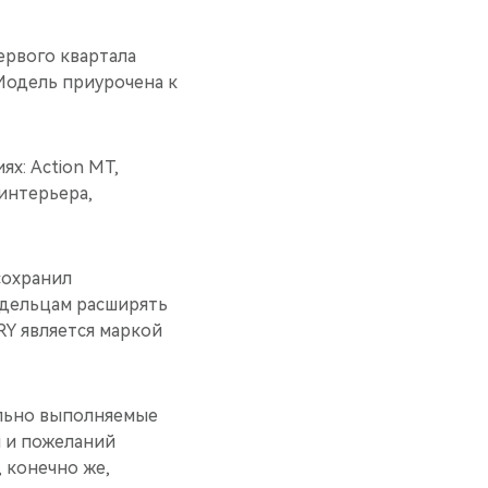
ервого квартала
 Модель приурочена к
х: Action MT,
 интерьера,
сохранил
адельцам расширять
RY является маркой
ельно выполняемые
й и пожеланий
 конечно же,