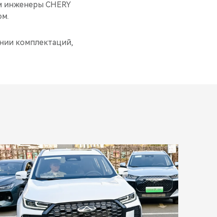
том инженеры CHERY
ом.
нии комплектаций,