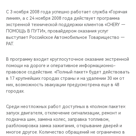
CHERY REMOTE
С 3 ноября 2008 года успешно работает служба «Горячая
CHERY И СПОРТ
линия», а с 24 ноября 2008 года действует программа
экстренной технической поддержки клиентов «CHERY —
ПОМОЩЬ В ПУТИ», провайдером оказания услуг
НАШИ МЕРОПРИЯТИЯ
выступает Российское Автомобильное Товарищество —
РАТ.
ВИДЕООБЗОРЫ
В программу входит круглосуточное оказание экстренной
CHERY ДЛЯ ДЕТЕЙ
помощи на дороге и оперативное информационно-
правовое содействие. «Полный пакет» будет действовать
в 17 крупнейших городах страны и на удалении 30 км от
них, возможность эвакуации предусмотрена еще в 48
городах.
Среди неотложных работ доступных в «полном пакете»:
запуск двигателя, отключение сигнализации, ремонт и
подкачка шин, замена колес, заправка топливом,
разблокировка замка зажигания, открывание дверей и
многое другое. Количество обращений не ограничено в