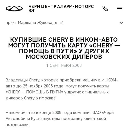
ЧЕРИ ЦЕНТР АЛАРМ-МОТОРС
ЮГ
пр-кт Маршала Жукова, д. 51
КУПИВШИЕ CHERY В ИНКОМ-АВТО
ОНЛАЙН СЕРВИСЫ
ПОКУПАТЕЛЯМ
ВЛАДЕЛЬЦАМ
О КОМПАНИИ
МИР CHERY
МОДЕЛИ
АКЦИИ
МОГУТ ПОЛУЧИТЬ КАРТУ «CHERY —
ПОМОЩЬ В ПУТИ» У ДРУГИХ
МОСКОВСКИХ ДИЛЕРОВ
ВЫБОР И ПОКУПКА
СЕРВИС
АКСЕССУАРЫ
ВЫГОДЫ И АКЦИИ
ВЫБОР И ПОКУПКА
О НАС
ВСЕ МОДЕЛИ
1 СЕНТЯБРЯ 2008
КРЕДИТ И СТРАХОВАНИЕ
ЗАПЧАСТИ И АКСЕССУАРЫ
О БРЕНДЕ
КРЕДИТ
МЫ В СОЦСЕТЯХ
КРОССОВЕРЫ
Владельцы Chery, которые приобрели машину в ИНКОМ-
ПОДДЕРЖКА
CHERY В СОЦСЕТЯХ
авто до 25 ноября 2008 года, могут получить карты
«CHERY — ПОМОЩЬ В ПУТИ» у других официальных
СЕДАНЫ
дилеров Chery в г.Москве.
CHERY CONNECT
ЛЮДИ CHERY
НОВИНКИ
Напомним, что в конце 2008 года компания ЗАО «Чери
БЛАГОТВОРИТЕЛЬНОСТЬ
Автомобили Рус» запустила программу клиентской
поддержки.