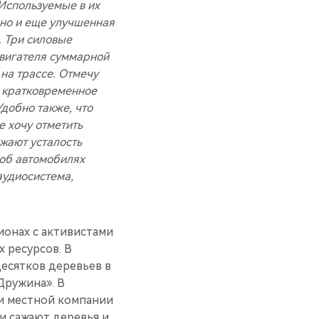
Используемые в их
 но и еще улучшенная
. Три силовые
двигателя суммарной
 на трассе. Отмечу
о кратковременное
Удобно также, что
е хочу отметить
жают усталость
 об автомобилях
аудиосистема,
ионах с активистами
 ресурсов. В
десятков деревьев в
Дружина». В
и местной компании
ни сажают деревья и