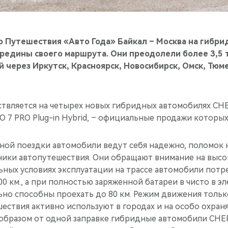
 Путешествия «Авто Года» Байкал – Москва на гибри
редины своего маршрута. Они преодолели более 3,5 т
ей через Иркутск, Красноярск, Новосибирск, Омск, Тюм
твляется на четырех новых гибридных автомобилях CHE
GGO 7 PRO Plug-in Hybrid, – официальные продажи которых
ьной поездки автомобили ведут себя надежно, поломок 
ники автопутешествия. Они обращают внимание на выс
ьных условиях эксплуатации на трассе автомобили потр
00 км., а при полностью заряженной батареи в чисто в 
но способны проехать до 80 км. Режим движения только
шествия активно используют в городах и на особо охра
 образом от одной заправке гибридные автомобили CHE