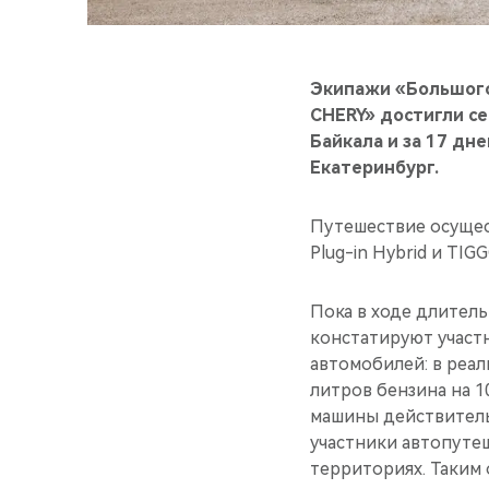
Экипажи «Большого
CHERY» достигли се
Байкала и за 17 дн
Екатеринбург.
Путешествие осущес
Plug-in Hybrid и TI
Пока в ходе длител
констатируют участ
автомобилей: в реал
литров бензина на 1
машины действитель
участники автопуте
территориях. Таким