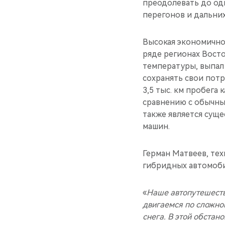
преодолевать до од
перегонов и дальни
Высокая экономичнос
ряде регионах Вост
температуры, выпал
сохранять свои потр
3,5 тыс. км пробега
сравнению с обычны
также является сущ
машин.
Герман Матвеев, те
гибридных автомоби
«
Наше автопутешеств
двигаемся по сложно
снега. В этой обста