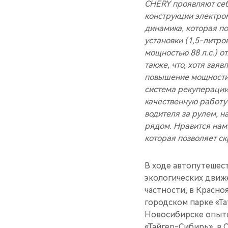
CHERY проявляют себ
конструкции электро
динамика, которая по
установки (1,5-литр
мощностью 88 л.с.) о
также, что, хотя зая
повышение мощности д
система рекуперации
качественную работу
водителя за рулем, 
рядом. Нравится нам 
которая позволяет с
В ходе автопутешест
экологических движ
частности, в Красно
городском парке «Та
Новосибирске опыто
«Тайгер-Сибирь», в 