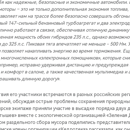
я как надежные, безопасные и экономичные автомобили. 
моторы – это не только дополнительная экономия топлива,
зволяет нам на трассе более безопасно совершать обгоны
овый 147-сильный бензиновый турбоагрегат и два электро
тлично работают в связке, обеспечивая отличную динамику
вленная мощность обоих гибридов 235 л.с., однако возможн
о 325 л.с. Пиковая тяга впечатляет не меньше - 500 Нм. 
 позволяет накапливать энергию во время торможения. Ещ
 многочисленных «электронных помощников», которые сни
например, исправно удерживая дистанцию и предупреждая
и комфорт в салоне, а также качественная мультимедиа и 
крашивать длинную дорогу
».
вия его участники встречаются в разных российских рег
ений, обсуждая острые проблемы сохранения природных
ярске экипаже приняли участие в высадке порядка двух 
тышев» вместе с экологической организацией «Зеленая 
м раздельного сбора мусора поделились представител
Омске члены организации «Кедротека» рассказали, как о