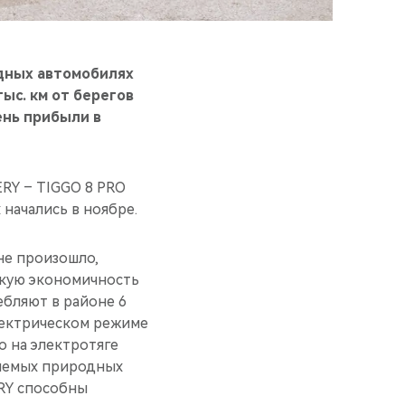
дных автомобилях
ыс. км от берегов
ень прибыли в
RY – TIGGO 8 PRO
 начались в ноябре.
не произошло,
окую экономичность
ебляют в районе 6
электрическом режиме
 на электротяге
няемых природных
RY способны