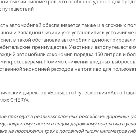
ной тысячи километров, что особенно удобно для про
х путешествий.
ть автомобилей обеспечивается также и в сложных пог
очной и Западной Сибири уже установились устойчивые
 снег, в такой обстановке автомобили демонстрировали
ебительские преимущества. Участники автопутешествия 
 каждый автомобиль сэкономил порядка 150 литров и бол
ми кроссоверами. Помимо снижения вредных выбросов 
ественной экономией расходов на топливо для пользов
хнический директор «Большого Путешествия «Авто Года»
лях CHERY»:
ие проходит в реальных сложных российских дорожных ус
му, покрытому снегом и льдом дорожному покрытию в усло
новке на протяжении трех с половиной тысяч километров г