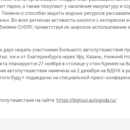
ют парки, а также покупают у населения макулатуру и с
в Тюмени о способах защиты водных ресурсов рассказал
ь». Во всех регионах активисты экологи с интересом з
илями CHERY, приветствуя их широкое использование к
х двух недель участникам Большого автопутешествия п
тыс. км и от Екатеринбурга через Уфу, Казань, Нижний Н
та планируется 27 ноября в столице у стен Кремля на В
ия автопутешествия намечена на 2 декабря на ВДНХ в р
 итоги будут подведены на специальной пресс-конферен
топутешествия на сайте:
https://bigtour.autogoda.ru/