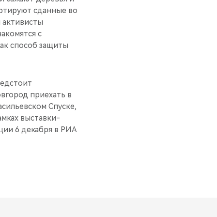
ортируют сданные во
и активисты
накомятся с
ак способ защиты
редстоит
овгород приехать в
асильевском Спуске,
амках выставки-
ции 6 декабря в РИА