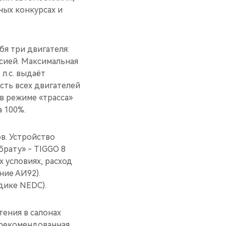
ных конкурсах и
бя три двигателя:
сией. Максимальная
 л.с. выдаёт
сть всех двигателей
 в режиме «трасса»
а 100%.
в. Устройство
брату» - TIGGO 8
х условиях, расход
ние АИ92).
дике NEDC).
тения в салонах
 рекомендованная