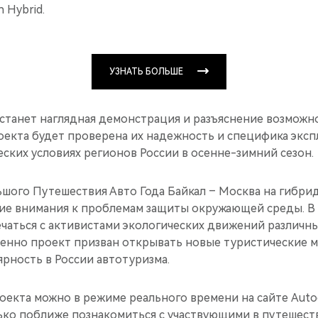
n Hybrid.
УЗНАТЬ БОЛЬШЕ
станет наглядная демонстрация и разъяснение возмож
оекта будет проверена их надежность и специфика эксп
ских условиях регионов России в осенне-зимний сезон.
ьшого Путешествия Авто Года Байкал – Москва на гибри
ние внимания к проблемам защиты окружающей среды. В
ечаться с активистами экологических движений различн
енно проект призван открывать новые туристические 
рность в России автотуризма.
оекта можно в режиме реального времени на сайте Autog
ько поближе познакомиться с участвующими в путешест