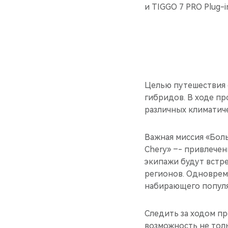
и TIGGO 7 PRO Plug-i
Целью путешествия 
гибридов. В ходе пр
различных климатиче
Важная миссия «Бол
Chery» –- привлече
экипажи будут встр
регионов. Одноврем
набирающего популя
Следить за ходом пр
возможность не тол