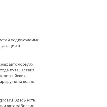
ностей подключаемых
луатации в
дных автомобилях
 ходе путешествия
ых российских
маршруты на волне
oda.ru. Здесь есть
вии автомобилями,