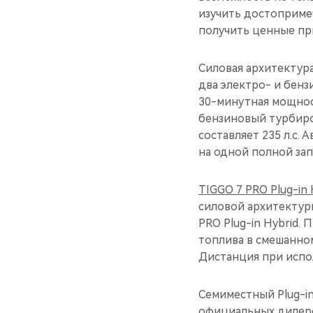
изучить достопримеч
получить ценные пр
Силовая архитектур
два электро- и бенз
30-минутная мощность
бензиновый турбиро
составляет 235 л.с.
на одной полной зап
TIGGO 7 PRO Plug-in 
силовой архитектуры
PRO Plug-in Hybrid.
топлива в смешанном
Дистанция при испо
Семиместный Plug-in
официальных дилеро