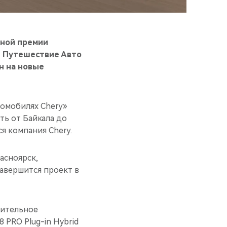
ьной премии
е Путешествие Авто
н на новые
томобилях Chery»
ть от Байкала до
я компания Chery.
асноярск,
Завершится проект в
жительное
 PRO Plug-in Hybrid