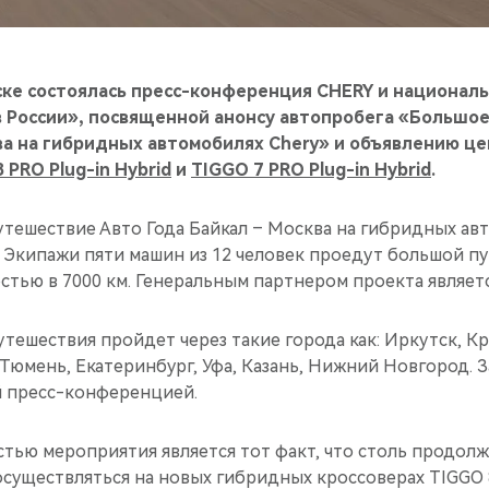
ске состоялась пресс-конференция CHERY и национал
в России», посвященной анонсу автопробега «Большо
ва на гибридных автомобилях Chery» и объявлению це
 PRO Plug-in Hybrid
и
TIGGO 7 PRO Plug-in Hybrid
.
тешествие Авто Года Байкал – Москва на гибридных ав
. Экипажи пяти машин из 12 человек проедут большой пу
тью в 7000 км. Генеральным партнером проекта являетс
утешествия пройдет через такие города как: Иркутск, Кр
Тюмень, Екатеринбург, Уфа, Казань, Нижний Новгород. 
 пресс-конференцией.
тью мероприятия является тот факт, что столь продол
существляться на новых гибридных кроссоверах TIGGO 8