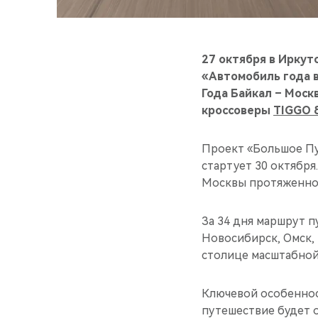
27 октября в Иркут
«Автомобиль года 
Года Байкал – Моск
кроссоверы
TIGGO 8
Проект «Большое Пу
стартует 30 октября
Москвы протяженнос
За 34 дня маршрут п
Новосибирск, Омск, 
столице масштабной
Ключевой особеннос
путешествие будет о