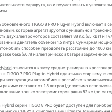
ательности маршрута, но и поучаствовать в увлекатель
изы.
а обновленного
TIGGO 8 PRO Plug-in Hybrid
включает в се
иновый, которые агрегатируются с уникальной трансмис
 двух электромоторов составляет 88 л.с. (65 кВт) и 147
ванный двигатель объемом 1.5 литра. Суммарная мощно
 Автомобиль способен преодолеть расстояние до 1000 км
равке бака (60 л) и электрической батареи заряженной н
Hybrid
относится к классу средне-размерных кроссоверо
 в TIGGO 7 PRO Plug-in Hybrid идентично старшему «эко
 При эксплуатации автомобиля в российско-климатически
 режиме составит от 1.8 литров (допустимо использова
льзовании только электромоторов равна 82 км (по мето
 Hybrid серии TIGGO 8 PRO будет доступен для приобре
в марки CHERY в комплектации Ultimate. Минимальная