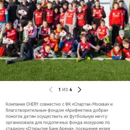
CHERY REMOTE
CHERY И СПОРТ
НАШИ МЕРОПРИЯТИЯ
ВИДЕООБЗОРЫ
CHERY ДЛЯ ДЕТЕЙ
1
ИЗ
4
Компания CHERY совместно с ФК «Спартак-Москва» и
благотворительным фондом «Арифметика добра»
помогла детям осуществить их футбольную мечту:
организовала для подопечных фонда экскурсию по
стадиону «Открытие Банк Арена», посещение музея