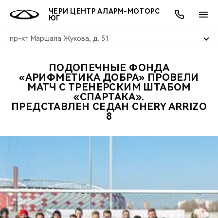
ЧЕРИ ЦЕНТР АЛАРМ-МОТОРС
ЮГ
пр-кт Маршала Жукова, д. 51
ПОДОПЕЧНЫЕ ФОНДА
ОНЛАЙН СЕРВИСЫ
ПОКУПАТЕЛЯМ
ВЛАДЕЛЬЦАМ
О КОМПАНИИ
МИР CHERY
МОДЕЛИ
АКЦИИ
«АРИФМЕТИКА ДОБРА» ПРОВЕЛИ
МАТЧ С ТРЕНЕРСКИМ ШТАБОМ
«СПАРТАКА».
ВЫБОР И ПОКУПКА
СЕРВИС
АКСЕССУАРЫ
ВЫГОДЫ И АКЦИИ
ВЫБОР И ПОКУПКА
О НАС
ВСЕ МОДЕЛИ
ПРЕДСТАВЛЕН СЕДАН CHERY ARRIZO
8
КРЕДИТ И СТРАХОВАНИЕ
ЗАПЧАСТИ И АКСЕССУАРЫ
О БРЕНДЕ
КРЕДИТ
МЫ В СОЦСЕТЯХ
КРОССОВЕРЫ
ПОДДЕРЖКА
CHERY В СОЦСЕТЯХ
СЕДАНЫ
CHERY CONNECT
ЛЮДИ CHERY
НОВИНКИ
БЛАГОТВОРИТЕЛЬНОСТЬ