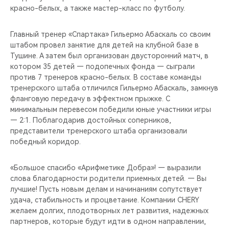
красно-белых, а также мастер-класс по футболу.
Главный тренер «Спартака» Гильермо Абаскаль со своим
штабом провел занятие для детей на клубной базе в
Тушине. А затем был организован двусторонний матч, в
котором 35 детей — подопечных фонда — сыграли
против 7 тренеров красно-белых. В составе команды
тренерского штаба отличился Гильермо Абаскаль, замкнув
фланговую передачу в эффектном прыжке. С
минимальным перевесом победили юные участники игры
— 2:1. Поблагодарив достойных соперников,
представители тренерского штаба организовали
победный коридор.
«Большое спасибо «Арифметике Добра»! — выразили
слова благодарности родители приемных детей. — Вы
лучшие! Пусть новым делам и начинаниям сопутствует
удача, стабильность и процветание. Компании CHERY
желаем долгих, плодотворных лет развития, надежных
партнеров, которые будут идти в одном направлении,