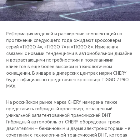
CHERY REMOTE
CHERY И СПОРТ
НАШИ МЕРОПРИЯТИЯ
Реформация моделей и расширение комплектаций на
протяжении следующего года ожидают кроссоверы
серий «TIGGO 4», «TIGGO 7» и «TIGGO 8». Изменения
ВИДЕООБЗОРЫ
связаны с новыми тенденциями в автомобильном дизайне
и возрастающими потребностями и пожеланиями
CHERY ДЛЯ ДЕТЕЙ
клиентов в ещё более высоком и технологичном
оснащении. В январе в дилерских центрах марки CHERY
будет официально представлен кроссовер TIGGO 7 PRO
MAX.
На российском рынке марка CHERY намерена также
представить гибридный кроссовер, оснащённый
уникальной запатентованной трансмиссией DHT.
Гибридный автомобиль от CHERY оборудован тремя
двигателями – бензиновым и двумя электромоторами - в
сочетании с технологичной трансмиссией DHT, которая