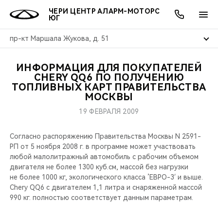
ЧЕРИ ЦЕНТР АЛАРМ-МОТОРС
ЮГ
пр-кт Маршала Жукова, д. 51
ИНФОРМАЦИЯ ДЛЯ ПОКУПАТЕЛЕЙ
ОНЛАЙН СЕРВИСЫ
ПОКУПАТЕЛЯМ
ВЛАДЕЛЬЦАМ
О КОМПАНИИ
МИР CHERY
МОДЕЛИ
АКЦИИ
CHERY QQ6 ПО ПОЛУЧЕНИЮ
ТОПЛИВНЫХ КАРТ ПРАВИТЕЛЬСТВА
МОСКВЫ
ВЫБОР И ПОКУПКА
СЕРВИС
АКСЕССУАРЫ
ВЫГОДЫ И АКЦИИ
ВЫБОР И ПОКУПКА
О НАС
ВСЕ МОДЕЛИ
19 ФЕВРАЛЯ 2009
КРЕДИТ И СТРАХОВАНИЕ
ЗАПЧАСТИ И АКСЕССУАРЫ
О БРЕНДЕ
КРЕДИТ
МЫ В СОЦСЕТЯХ
КРОССОВЕРЫ
Согласно распоряжению Правительства Москвы N 2591-
ПОДДЕРЖКА
CHERY В СОЦСЕТЯХ
РП от 5 ноября 2008 г. в программе может участвовать
любой малолитражный автомобиль с рабочим объемом
СЕДАНЫ
двигателя не более 1300 куб.см, массой без нагрузки
CHERY CONNECT
ЛЮДИ CHERY
не более 1000 кг, экологического класса ’ЕВРО-3′ и выше.
НОВИНКИ
Chery QQ6 с двигателем 1,1 литра и снаряженной массой
БЛАГОТВОРИТЕЛЬНОСТЬ
990 кг. полностью соответствует данным параметрам.