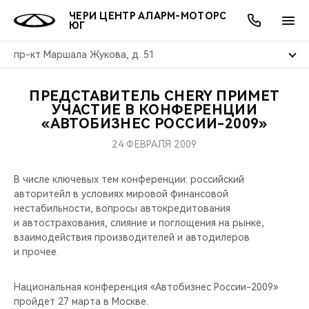
ЧЕРИ ЦЕНТР АЛАРМ-МОТОРС
ЮГ
пр-кт Маршала Жукова, д. 51
ПРЕДСТАВИТЕЛЬ CHERY ПРИМЕТ
ОНЛАЙН СЕРВИСЫ
ПОКУПАТЕЛЯМ
ВЛАДЕЛЬЦАМ
О КОМПАНИИ
МИР CHERY
МОДЕЛИ
АКЦИИ
УЧАСТИЕ В КОНФЕРЕНЦИИ
«АВТОБИЗНЕС РОССИИ-2009»
ВЫБОР И ПОКУПКА
СЕРВИС
АКСЕССУАРЫ
ВЫГОДЫ И АКЦИИ
ВЫБОР И ПОКУПКА
О НАС
ВСЕ МОДЕЛИ
24 ФЕВРАЛЯ 2009
КРЕДИТ И СТРАХОВАНИЕ
ЗАПЧАСТИ И АКСЕССУАРЫ
О БРЕНДЕ
КРЕДИТ
МЫ В СОЦСЕТЯХ
В числе ключевых тем конференции: российский
КРОССОВЕРЫ
авторитейл в условиях мировой финансовой
ПОДДЕРЖКА
CHERY В СОЦСЕТЯХ
нестабильности, вопросы автокредитования
СЕДАНЫ
и автострахования, слияние и поглощения на рынке,
взаимодействия производителей и автодилеров
CHERY CONNECT
ЛЮДИ CHERY
и прочее.
НОВИНКИ
БЛАГОТВОРИТЕЛЬНОСТЬ
Национальная конференция «Автобизнес России-2009»
пройдет 27 марта в Москве.