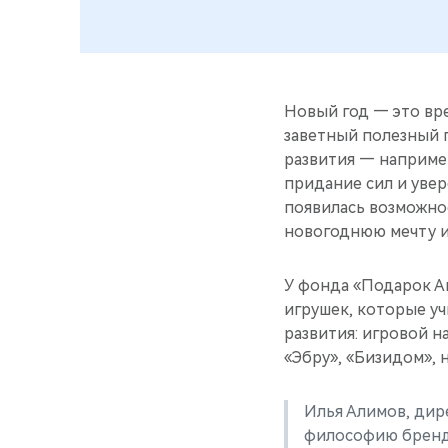
Новый год — это вре
заветный полезный 
развития — наприме
придание сил и увере
появилась возможнос
новогоднюю мечту и
У фонда «Подарок А
игрушек, которые у
развития: игровой н
«Эбру», «Бизидом», 
Илья Алимов, дир
философию бренда