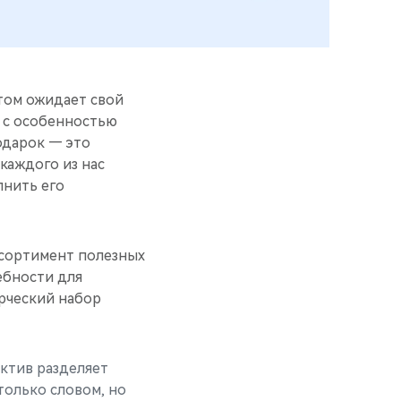
етом ожидает свой
й с особенностью
одарок — это
 каждого из нас
лнить его
ссортимент полезных
ебности для
орческий набор
ектив разделяет
олько словом, но