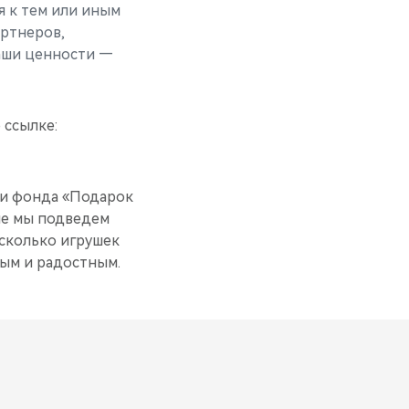
я к тем или иным
артнеров,
наши ценности —
 ссылке:
и фонда «Подарок
ле мы подведем
 сколько игрушек
рым и радостным.