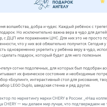
мя волшебства, добра и чудес. Каждый ребёнок с треп
подарок. Но исключительно важна вера в чудо для дете
р, с ДЦП или поражением ЦНС. Для них это не просто п
нности, что у них всё обязательно получится. Сегодня у
ть одновременно укрепить у ребёнка веру в чудо, испо
 сделать подарок, который будет для него полезным.
нгелу» сотни подопечных, для которых был подобран а
читывают их физическое состояние и необходимые потр
абор «Боулинг», интерактивный стол для рисования, тв
набор LEGO Duplo, шведская стенка и ряд других.
ектор по маркетингу марки CHERY в России: _«Наш колл
 CHERY — мы делаем мир лучше, что подтверждаем не т