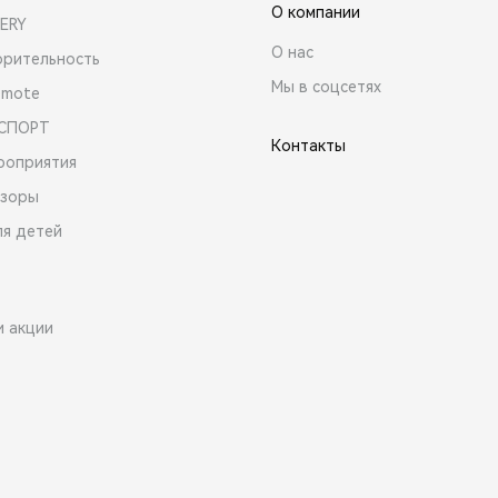
О компании
ERY
О нас
орительность
Мы в соцсетях
emote
 СПОРТ
Контакты
роприятия
зоры
ля детей
и акции