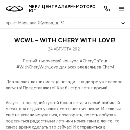
ЧЕРИ ЦЕНТР АЛАРМ-МОТОРС
ЮГ
пр-кт Маршала Жукова, д. 51
WCWL - WITH CHERY WITH LOVE!
ОНЛАЙН СЕРВИСЫ
ПОКУПАТЕЛЯМ
ВЛАДЕЛЬЦАМ
О КОМПАНИИ
МИР CHERY
МОДЕЛИ
АКЦИИ
24 АВГУСТА 2021
ВЫБОР И ПОКУПКА
СЕРВИС
АКСЕССУАРЫ
ВЫГОДЫ И АКЦИИ
ВЫБОР И ПОКУПКА
О НАС
ВСЕ МОДЕЛИ
Летний творческий конкурс #CheryOnTour
#WithCheryWithLove для всех владельцев Chery!
КРЕДИТ И СТРАХОВАНИЕ
ЗАПЧАСТИ И АКСЕССУАРЫ
О БРЕНДЕ
КРЕДИТ
МЫ В СОЦСЕТЯХ
КРОССОВЕРЫ
Два жарких летних месяца позади - на дворе уже первое
ПОДДЕРЖКА
CHERY В СОЦСЕТЯХ
августа! Представляете? Как быстро летит время!
СЕДАНЫ
CHERY CONNECT
ЛЮДИ CHERY
Август - последний густой бокал лета, и самый любимый
месяц для отдыха у наших соотечественников. И если вы
НОВИНКИ
ещё не успели искупаться, позагорать, поесть арбуза и
БЛАГОТВОРИТЕЛЬНОСТЬ
поделиться радостными летними моментами в ленте, то
самое время сделать это сейчас! И отправиться в