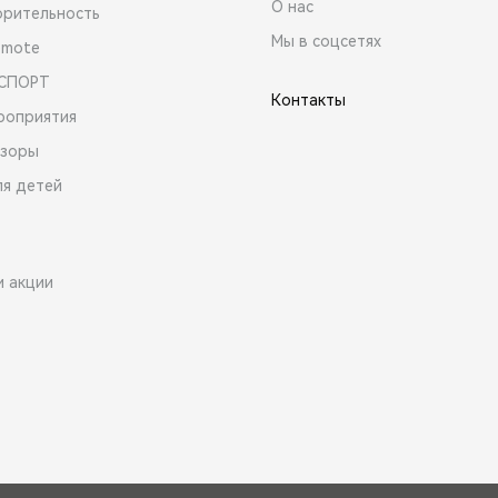
О нас
орительность
Мы в соцсетях
emote
 СПОРТ
Контакты
роприятия
зоры
ля детей
и акции