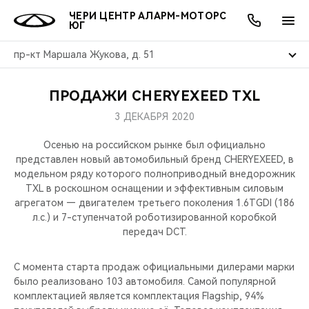
ЧЕРИ ЦЕНТР АЛАРМ-МОТОРС
ЮГ
пр-кт Маршала Жукова, д. 51
ПРОДАЖИ CHERYEXEED TXL
ОНЛАЙН СЕРВИСЫ
ПОКУПАТЕЛЯМ
ВЛАДЕЛЬЦАМ
О КОМПАНИИ
МИР CHERY
МОДЕЛИ
АКЦИИ
3 ДЕКАБРЯ 2020
ВЫБОР И ПОКУПКА
СЕРВИС
АКСЕССУАРЫ
ВЫГОДЫ И АКЦИИ
ВЫБОР И ПОКУПКА
О НАС
ВСЕ МОДЕЛИ
Осенью на российском рынке был официально
представлен новый автомобильный бренд CHERYEXEED, в
КРЕДИТ И СТРАХОВАНИЕ
ЗАПЧАСТИ И АКСЕССУАРЫ
О БРЕНДЕ
КРЕДИТ
МЫ В СОЦСЕТЯХ
модельном ряду которого полноприводный внедорожник
КРОССОВЕРЫ
TXL в роскошном оснащении и эффективным силовым
агрегатом — двигателем третьего поколения 1.6TGDI (186
ПОДДЕРЖКА
CHERY В СОЦСЕТЯХ
л.с.) и 7-ступенчатой роботизированной коробкой
СЕДАНЫ
передач DCT.
CHERY CONNECT
ЛЮДИ CHERY
НОВИНКИ
С момента старта продаж официальными дилерами марки
БЛАГОТВОРИТЕЛЬНОСТЬ
было реализовано 103 автомобиля. Самой популярной
комплектацией является комплектация Flagship, 94%