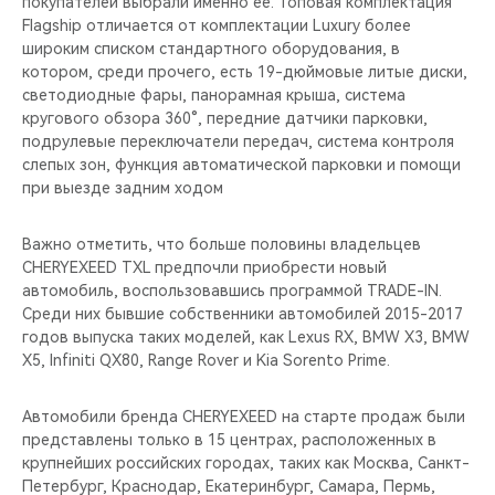
покупателей выбрали именно её. Топовая комплектация
CHERY REMOTE
Flagship отличается от комплектации Luxury более
широким списком стандартного оборудования, в
CHERY И СПОРТ
котором, среди прочего, есть 19-дюймовые литые диски,
светодиодные фары, панорамная крыша, система
НАШИ МЕРОПРИЯТИЯ
кругового обзора 360°, передние датчики парковки,
подрулевые переключатели передач, система контроля
слепых зон, функция автоматической парковки и помощи
ВИДЕООБЗОРЫ
при выезде задним ходом
CHERY ДЛЯ ДЕТЕЙ
Важно отметить, что больше половины владельцев
CHERYEXEED TXL предпочли приобрести новый
автомобиль, воспользовавшись программой TRADE-IN.
Среди них бывшие собственники автомобилей 2015-2017
годов выпуска таких моделей, как Lexus RX, BMW X3, BMW
X5, Infiniti QX80, Range Rover и Kia Sorento Prime.
Автомобили бренда CHERYEXEED на старте продаж были
представлены только в 15 центрах, расположенных в
крупнейших российских городах, таких как Москва, Санкт-
Петербург, Краснодар, Екатеринбург, Самара, Пермь,