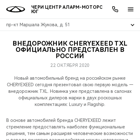
ЧЕРИ ЦЕНТР АЛАРМ-МОТОРС
ЮГ
пр-кт Маршала Жукова, д. 51
ВНЕДОРОЖНИК CHERYEXEED TXL
ОНЛАЙН СЕРВИСЫ
ПОКУПАТЕЛЯМ
ВЛАДЕЛЬЦАМ
О КОМПАНИИ
МИР CHERY
МОДЕЛИ
АКЦИИ
ОФИЦИАЛЬНО ПРЕДСТАВЛЕН В
РОССИИ
ВЫБОР И ПОКУПКА
СЕРВИС
АКСЕССУАРЫ
ВЫГОДЫ И АКЦИИ
ВЫБОР И ПОКУПКА
О НАС
ВСЕ МОДЕЛИ
22 ОКТЯБРЯ 2020
КРЕДИТ И СТРАХОВАНИЕ
ЗАПЧАСТИ И АКСЕССУАРЫ
О БРЕНДЕ
КРЕДИТ
МЫ В СОЦСЕТЯХ
Новый автомобильный бренд на российском рынке
КРОССОВЕРЫ
CHERYEXEED сегодня презентовал свою первую модель —
внедорожник TXL. Новинка уже представлена в салонах
ПОДДЕРЖКА
CHERY В СОЦСЕТЯХ
официальных дилеров марки в двух роскошных
СЕДАНЫ
комплектациях: Luxury и Flagship.
CHERY CONNECT
ЛЮДИ CHERY
НОВИНКИ
В основе автомобилей бренда CHERYEXEED лежит
БЛАГОТВОРИТЕЛЬНОСТЬ
стремление предоставлять наиболее функциональные
решения, тем самым расширяя человеческие возможности