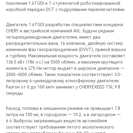
поколения 1.6TGDI и 7-ступенчатой роботизированной
коробкой передач DCT с подрулевыми переключателями.
Двигатель 1.6TGDI разработан специалистами концерна
CHERY и австрийской компанией AVL. Будучи рядным
четырехцилиндровым двигателем, имеет два
распределительных вала, 16 клапанов, двойную систему
изменения фаз газораспределения (DVVT), прямой впрыск
и турбину. Максимальная мощность двигателя составляет
136.5 кВт (186 л.с.) на 5500 об/мин, а максимум крутящего
момента в 275 Нм мотор выдаёт в широком диапазоне —
2000-4000 об/мин. Такие показатели соответствуют 3.0-
литровому 6-цилиндровому атмосферному двигателю.
Разгон от 0 до 100 км/ч занимает у CHERYEXEED TXL 9.8
секунды.
Расход топлива в смешанном режиме не превышает 7.8
литра на 100 км, в городском — 10.2, а в загородном —
6.4. Выбросы загрязняющих веществ автомобиля
соответствуют требованиям пятого экологического