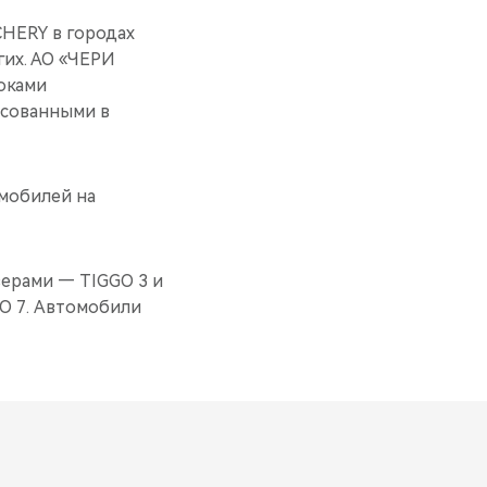
CHERY в городах
гих. АО «ЧЕРИ
оками
есованными в
омобилей на
ерами — TIGGO 3 и
GO 7. Автомобили