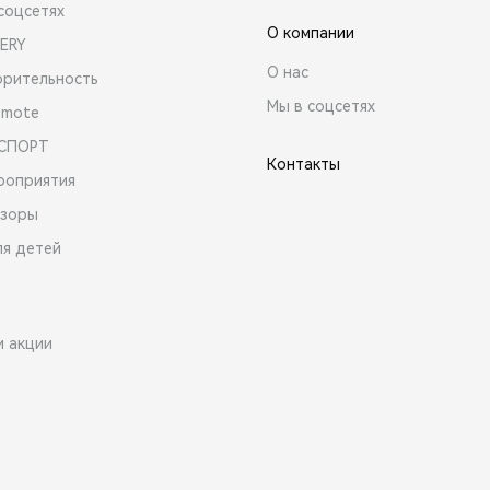
соцсетях
О компании
ERY
О нас
орительность
Мы в соцсетях
emote
 СПОРТ
Контакты
роприятия
зоры
ля детей
и акции