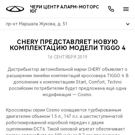
ЧЕРИ ЦЕНТР АЛАРМ-МОТОРС
ЮГ
пр-кт Маршала Жукова, д. 51
CHERY ПРЕДСТАВЛЯЕТ НОВУЮ
ОНЛАЙН СЕРВИСЫ
ПОКУПАТЕЛЯМ
ВЛАДЕЛЬЦАМ
О КОМПАНИИ
МИР CHERY
МОДЕЛИ
АКЦИИ
КОМПЛЕКТАЦИЮ МОДЕЛИ TIGGO 4
16 СЕНТЯБРЯ 2019
ВЫБОР И ПОКУПКА
СЕРВИС
АКСЕССУАРЫ
ВЫГОДЫ И АКЦИИ
ВЫБОР И ПОКУПКА
О НАС
ВСЕ МОДЕЛИ
Дистрибьютор автомобильной марки CHERY объявляет о
КРЕДИТ И СТРАХОВАНИЕ
ЗАПЧАСТИ И АКСЕССУАРЫ
О БРЕНДЕ
КРЕДИТ
МЫ В СОЦСЕТЯХ
расширении линейки комплектаций кроссовера TIGGO 4. В
КРОССОВЕРЫ
дополнение к комплектациям Start, Comfort, Techno
российским потребителям будет предложена ещё одна
ПОДДЕРЖКА
CHERY В СОЦСЕТЯХ
модификация — Cosmo.
СЕДАНЫ
CHERY CONNECT
ЛЮДИ CHERY
Кроссоверы серии Cosmo оснащаются турбированным
НОВИНКИ
двигателем объемом 1.5 л., 147 л.с. и шестиступенчатой
БЛАГОТВОРИТЕЛЬНОСТЬ
роботизированной коробкой передач с двумя
сцеплениями DCT6. Такой силовой агрегат обеспечивает