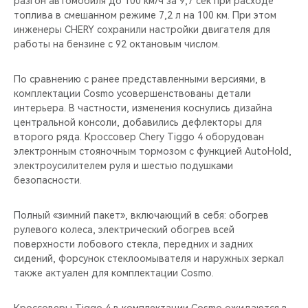
разгон автомобиля до 100 км/ч за 9,7 сек при расходе
CHERY REMOTE
топлива в смешанном режиме 7,2 л на 100 км. При этом
инженеры CHERY сохранили настройки двигателя для
CHERY И СПОРТ
работы на бензине с 92 октановым числом.
НАШИ МЕРОПРИЯТИЯ
По сравнению с ранее представленными версиями, в
комплектации Cosmo усовершенствованы детали
ВИДЕООБЗОРЫ
интерьера. В частности, изменения коснулись дизайна
центральной консоли, добавились дефлекторы для
второго ряда. Кроссовер Chery Tiggo 4 оборудован
CHERY ДЛЯ ДЕТЕЙ
электронным стояночным тормозом с функцией AutoHold,
электроусилителем руля и шестью подушками
безопасности.
Полный «зимний пакет», включающий в себя: обогрев
рулевого колеса, электрический обогрев всей
поверхности лобового стекла, передних и задних
сидений, форсунок стеклоомывателя и наружных зеркал
также актуален для комплектации Cosmo.