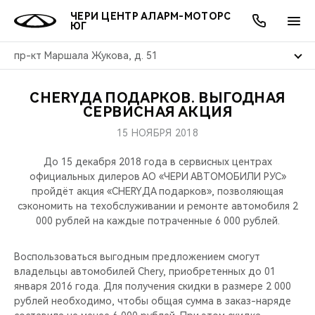
ЧЕРИ ЦЕНТР АЛАРМ-МОТОРС
ЮГ
пр-кт Маршала Жукова, д. 51
CHERYДА ПОДАРКОВ. ВЫГОДНАЯ
ОНЛАЙН СЕРВИСЫ
ПОКУПАТЕЛЯМ
ВЛАДЕЛЬЦАМ
О КОМПАНИИ
МИР CHERY
МОДЕЛИ
АКЦИИ
СЕРВИСНАЯ АКЦИЯ
15 НОЯБРЯ 2018
ВЫБОР И ПОКУПКА
СЕРВИС
АКСЕССУАРЫ
ВЫГОДЫ И АКЦИИ
ВЫБОР И ПОКУПКА
О НАС
ВСЕ МОДЕЛИ
До 15 декабря 2018 года в сервисных центрах
КРЕДИТ И СТРАХОВАНИЕ
ЗАПЧАСТИ И АКСЕССУАРЫ
О БРЕНДЕ
КРЕДИТ
МЫ В СОЦСЕТЯХ
официальных дилеров АО «ЧЕРИ АВТОМОБИЛИ РУС»
КРОССОВЕРЫ
пройдёт акция «CHERYДА подарков», позволяющая
сэкономить на техобслуживании и ремонте автомобиля 2
ПОДДЕРЖКА
CHERY В СОЦСЕТЯХ
000 рублей на каждые потраченные 6 000 рублей.
СЕДАНЫ
CHERY CONNECT
ЛЮДИ CHERY
Воспользоваться выгодным предложением смогут
НОВИНКИ
владельцы автомобилей Chery, приобретенных до 01
БЛАГОТВОРИТЕЛЬНОСТЬ
января 2016 года. Для получения скидки в размере 2 000
рублей необходимо, чтобы общая сумма в заказ-наряде