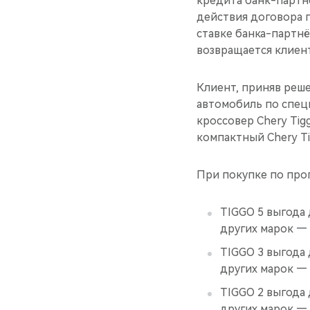
кредита банк-партн
действия договора 
ставке банка-партн
возвращается клиент
Клиент, приняв реш
автомобиль по спе
кроссовер Chery Tig
компактный Chery Ti
При покупке по про
TIGGO 5 выгода 
других марок — 
TIGGO 3 выгода 
других марок — 
TIGGO 2 выгода 
других марок — 