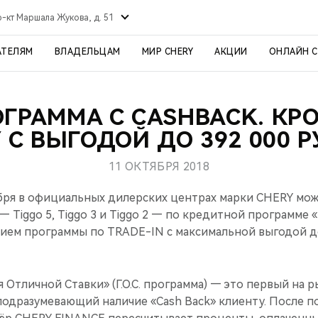
р-кт Маршала Жукова, д. 51
АТЕЛЯМ
ВЛАДЕЛЬЦАМ
МИР CHERY
АКЦИИ
ОНЛАЙН 
РОГРАММА С CASHBACK. К
 С ВЫГОДОЙ ДО 392 000 
11 ОКТЯБРЯ 2018
бря в официальных дилерских центрах марки CHERY мо
— Tiggo 5, Tiggo 3 и Tiggo 2 — по кредитной программе 
стием программы по TRADE-IN с максимальной выгодой до
 Отличной Ставки» (Г.О.С. программа) — это первый на 
подразумевающий наличие «Cash Back» клиенту. После п