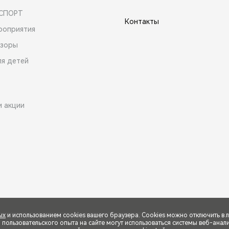
 СПОРТ
Контакты
роприятия
зоры
ля детей
и акции
ых
и использованием cookies вашего браузера. Cookies можно отключить в 
ользовательского опыта на сайте могут использоваться системы веб-аналит