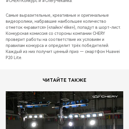
#CHERYКонкурс и #CheryЧеканка.
CHERY REMOTE
Самые выразительные, креативные и оригинальные
CHERY И СПОРТ
видеоролики, набравшие наибольшее количество
отметок «нравится» («лайк»/ «like»), попадут в шорт-лист.
НАШИ МЕРОПРИЯТИЯ
Конкурсная комиссия со стороны компании CHERY
проверит работы на соответствие их условиям и
ВИДЕООБЗОРЫ
правилам конкурса и определит трёх победителей.
Каждый из них получит ценный приз — смартфон Huawei
P20 Lite.
CHERY ДЛЯ ДЕТЕЙ
ЧИТАЙТЕ ТАКЖЕ