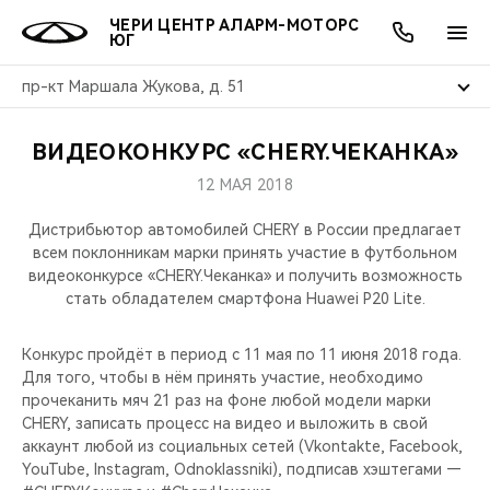
ЧЕРИ ЦЕНТР АЛАРМ-МОТОРС
ЮГ
пр-кт Маршала Жукова, д. 51
ВИДЕОКОНКУРС «CHERY.ЧЕКАНКА»
ОНЛАЙН СЕРВИСЫ
ПОКУПАТЕЛЯМ
ВЛАДЕЛЬЦАМ
О КОМПАНИИ
МИР CHERY
МОДЕЛИ
АКЦИИ
12 МАЯ 2018
ВЫБОР И ПОКУПКА
СЕРВИС
АКСЕССУАРЫ
ВЫГОДЫ И АКЦИИ
ВЫБОР И ПОКУПКА
О НАС
ВСЕ МОДЕЛИ
Дистрибьютор автомобилей CHERY в России предлагает
всем поклонникам марки принять участие в футбольном
КРЕДИТ И СТРАХОВАНИЕ
ЗАПЧАСТИ И АКСЕССУАРЫ
О БРЕНДЕ
КРЕДИТ
МЫ В СОЦСЕТЯХ
видеоконкурсе «CHERY.Чеканка» и получить возможность
КРОССОВЕРЫ
стать обладателем смартфона Huawei P20 Lite.
ПОДДЕРЖКА
CHERY В СОЦСЕТЯХ
СЕДАНЫ
Конкурс пройдёт в период с 11 мая по 11 июня 2018 года.
Для того, чтобы в нём принять участие, необходимо
CHERY CONNECT
ЛЮДИ CHERY
прочеканить мяч 21 раз на фоне любой модели марки
НОВИНКИ
CHERY, записать процесс на видео и выложить в свой
БЛАГОТВОРИТЕЛЬНОСТЬ
аккаунт любой из социальных сетей (Vkontakte, Facebook,
YouTube, Instagram, Odnoklassniki), подписав хэштегами —