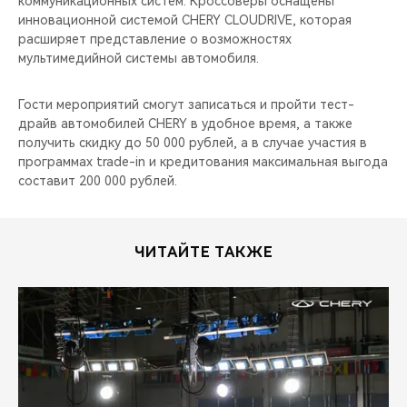
коммуникационных систем. Кроссоверы оснащены
CHERY REMOTE
инновационной системой CHERY CLOUDRIVE, которая
расширяет представление о возможностях
CHERY И СПОРТ
мультимедийной системы автомобиля.
НАШИ МЕРОПРИЯТИЯ
Гости мероприятий смогут записаться и пройти тест-
драйв автомобилей CHERY в удобное время, а также
ВИДЕООБЗОРЫ
получить скидку до 50 000 рублей, а в случае участия в
программах trade-in и кредитования максимальная выгода
составит 200 000 рублей.
CHERY ДЛЯ ДЕТЕЙ
ЧИТАЙТЕ ТАКЖЕ