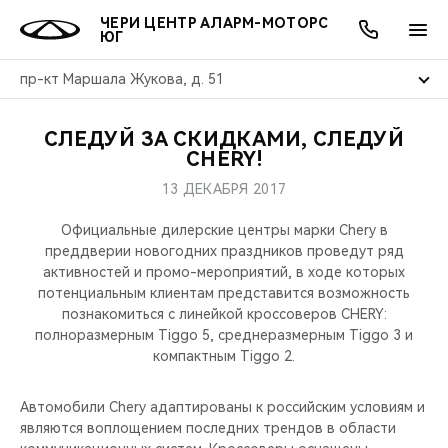
ЧЕРИ ЦЕНТР АЛАРМ-МОТОРС
ЮГ
пр-кт Маршала Жукова, д. 51
СЛЕДУЙ ЗА СКИДКАМИ, СЛЕДУЙ
ОНЛАЙН СЕРВИСЫ
ПОКУПАТЕЛЯМ
ВЛАДЕЛЬЦАМ
О КОМПАНИИ
МИР CHERY
МОДЕЛИ
АКЦИИ
CHERY!
13 ДЕКАБРЯ 2017
ВЫБОР И ПОКУПКА
СЕРВИС
АКСЕССУАРЫ
ВЫГОДЫ И АКЦИИ
ВЫБОР И ПОКУПКА
О НАС
ВСЕ МОДЕЛИ
Официальные дилерские центры марки Chery в
КРЕДИТ И СТРАХОВАНИЕ
ЗАПЧАСТИ И АКСЕССУАРЫ
О БРЕНДЕ
КРЕДИТ
МЫ В СОЦСЕТЯХ
преддверии новогодних праздников проведут ряд
КРОССОВЕРЫ
активностей и промо-мероприятий, в ходе которых
потенциальным клиентам представится возможность
ПОДДЕРЖКА
CHERY В СОЦСЕТЯХ
познакомиться с линейкой кроссоверов CHERY:
СЕДАНЫ
полноразмерным Tiggo 5, среднеразмерным Tiggo 3 и
CHERY CONNECT
ЛЮДИ CHERY
компактным Tiggo 2.
НОВИНКИ
БЛАГОТВОРИТЕЛЬНОСТЬ
Автомобили Chery адаптированы к российским условиям и
являются воплощением последних трендов в области