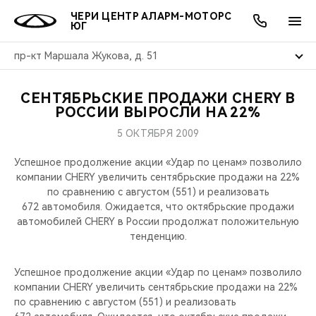
ЧЕРИ ЦЕНТР АЛАРМ-МОТОРС
ЮГ
пр-кт Маршала Жукова, д. 51
СЕНТЯБРЬСКИЕ ПРОДАЖИ CHERY В
ОНЛАЙН СЕРВИСЫ
ПОКУПАТЕЛЯМ
ВЛАДЕЛЬЦАМ
О КОМПАНИИ
МИР CHERY
МОДЕЛИ
АКЦИИ
РОССИИ ВЫРОСЛИ НА 22%
5 ОКТЯБРЯ 2009
ВЫБОР И ПОКУПКА
СЕРВИС
АКСЕССУАРЫ
ВЫГОДЫ И АКЦИИ
ВЫБОР И ПОКУПКА
О НАС
ВСЕ МОДЕЛИ
Успешное продолжение акции «Удар по ценам» позволило
КРЕДИТ И СТРАХОВАНИЕ
ЗАПЧАСТИ И АКСЕССУАРЫ
О БРЕНДЕ
КРЕДИТ
МЫ В СОЦСЕТЯХ
компании CHERY увеличить сентябрьские продажи на 22%
КРОССОВЕРЫ
по сравнению с августом (551) и реализовать
672 автомобиля. Ожидается, что октябрьские продажи
ПОДДЕРЖКА
CHERY В СОЦСЕТЯХ
автомобилей CHERY в России продолжат положительную
СЕДАНЫ
тенденцию.
CHERY CONNECT
ЛЮДИ CHERY
НОВИНКИ
Успешное продолжение акции «Удар по ценам» позволило
БЛАГОТВОРИТЕЛЬНОСТЬ
компании CHERY увеличить сентябрьские продажи на 22%
по сравнению с августом (551) и реализовать