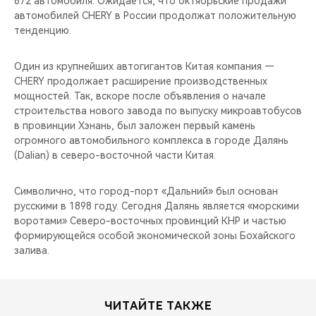
672 автомобиля. Ожидается, что октябрьские продажи
CHERY REMOTE
автомобилей CHERY в России продолжат положительную
тенденцию.
CHERY И СПОРТ
Один из крупнейших автогигантов Китая компания —
НАШИ МЕРОПРИЯТИЯ
CHERY продолжает расширение производственных
мощностей. Так, вскоре после объявления о начале
ВИДЕООБЗОРЫ
строительства нового завода по выпуску микроавтобусов
в провинции Хэнань, был заложен первый камень
огромного автомобильного комплекса в городе Далянь
CHERY ДЛЯ ДЕТЕЙ
(Dalian) в северо-восточной части Китая.
Символично, что город-порт «Дальний» был основан
русскими в 1898 году. Сегодня Далянь является «морскими
воротами» Северо-восточных провинций КНР и частью
формирующейся особой экономической зоны Бохайского
залива.
ЧИТАЙТЕ ТАКЖЕ