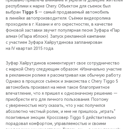
призвано привлечь внимание и укрепить доверие жителей
CHERY REMOTE
республики к марке Chery. Объектом для съемок был
выбран
Tiggo 5
— самый продаваемый автомобиль
CHERY И СПОРТ
в линейке автопроизводителя. Съёмки видеоролика
проходили в г. Казани и его окрестностях, в качестве
НАШИ МЕРОПРИЯТИЯ
фоновой заставки звучит популярная песня Зуфара «Пар
алма» («Пара яблок»). Запуск рекламной кампании
с участием Зуфара Хайрутдинова запланирован
ВИДЕООБЗОРЫ
на IV квартал 2015 года.
CHERY ДЛЯ ДЕТЕЙ
Зуфар Хайрутдинов комментирует свое сотрудничество
с маркой Chery следующим образом: «Изначально участие
в рекламном ролике я рассматривал как обычную работу.
Однако в процессе съёмок и знакомства с Chery Tiggo 5
автомобиль произвел на меня такое благоприятное
впечатление, что я пришел к однозначному решению —
приобрести его для личного пользования. Поэтому
с уверенностью могу сказать, что у нас получился
абсолютно честный ролик, и мне не пришлось „играть“
позитивные эмоции. Кроссовер Tiggo 5 действительно
порадовал комфортом, управляемостью и своими