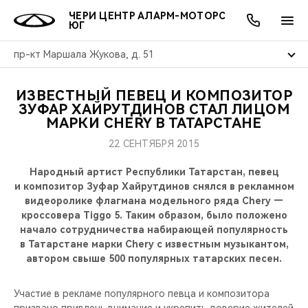
ЧЕРИ ЦЕНТР АЛАРМ-МОТОРС
ЮГ
пр-кт Маршала Жукова, д. 51
ИЗВЕСТНЫЙ ПЕВЕЦ И КОМПОЗИТОР
ОНЛАЙН СЕРВИСЫ
ПОКУПАТЕЛЯМ
ВЛАДЕЛЬЦАМ
О КОМПАНИИ
МИР CHERY
МОДЕЛИ
АКЦИИ
ЗУФАР ХАЙРУТДИНОВ СТАЛ ЛИЦОМ
МАРКИ CHERY В ТАТАРСТАНЕ
ВЫБОР И ПОКУПКА
СЕРВИС
АКСЕССУАРЫ
ВЫГОДЫ И АКЦИИ
ВЫБОР И ПОКУПКА
О НАС
ВСЕ МОДЕЛИ
22 СЕНТЯБРЯ 2015
КРЕДИТ И СТРАХОВАНИЕ
ЗАПЧАСТИ И АКСЕССУАРЫ
О БРЕНДЕ
КРЕДИТ
МЫ В СОЦСЕТЯХ
Народный артист Республики Татарстан, певец
КРОССОВЕРЫ
и композитор Зуфар Хайрутдинов снялся в рекламном
видеоролике флагмана модельного ряда Chery —
ПОДДЕРЖКА
CHERY В СОЦСЕТЯХ
кроссовера Tiggo 5. Таким образом, было положено
СЕДАНЫ
начало сотрудничества набирающей популярность
CHERY CONNECT
ЛЮДИ CHERY
в Татарстане марки Chery с известным музыкантом,
автором свыше 500 популярных татарских песен.
НОВИНКИ
БЛАГОТВОРИТЕЛЬНОСТЬ
Участие в рекламе популярного певца и композитора