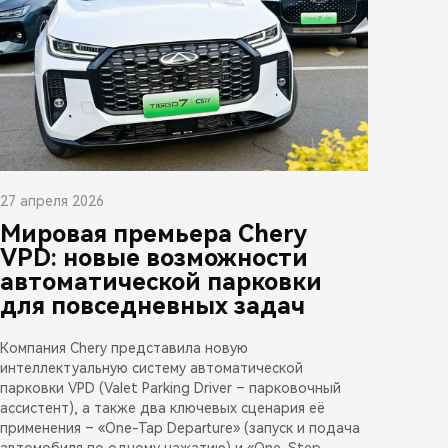
27 апреля 2026
Мировая премьера Chery
VPD: новые возможности
автоматической парковки
для повседневных задач
Компания Chery представила новую
интеллектуальную систему автоматической
парковки VPD (Valet Parking Driver – парковочный
ассистент), а также два ключевых сценария её
применения – «One-Tap Departure» (запуск и подача
автомобиля по одному нажатию) и «One-Step