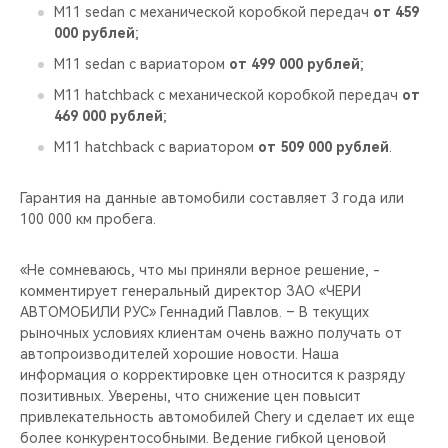
CHERY REMOTE
M11 sedan с механической коробкой передач
от 459
000 рублей
;
CHERY И СПОРТ
M11 sedan с вариатором
от 499 000 рублей
;
M11 hatchback с механической коробкой передач
от
НАШИ МЕРОПРИЯТИЯ
469 000 рублей
;
M11 hatchback с вариатором
от 509 000 рублей
.
ВИДЕООБЗОРЫ
Гарантия на данные автомобили составляет 3 года или
CHERY ДЛЯ ДЕТЕЙ
100 000 км пробега.
«Не сомневаюсь, что мы приняли верное решение, -
комментирует генеральный директор ЗАО «ЧЕРИ
АВТОМОБИЛИ РУС» Геннадий Павлов. – В текущих
рыночных условиях клиентам очень важно получать от
автопроизводителей хорошие новости. Наша
информация о корректировке цен относится к разряду
позитивных. Уверены, что снижение цен повысит
привлекательность автомобилей Chery и сделает их еще
более конкурентособными. Ведение гибкой ценовой