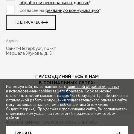
обработки персональных данных
*
Согласен на
рекламную коммуникацию
*
ПОДПИСАТЬСЯ
Адрес:
Санкт-Петербург, пр-кт
Маршала Жукова, д. 51
ПРИСОЕДИНЯЙТЕСЬ К НАМ
В СОЦИАЛЬНЫХ СЕТЯХ:
Используя сайт, вы соглашаетесь с
политикой обработки данных
и использованием cookies вашего браузера. Cookies можно
отключить в любой момент в настройках браузера. Для обеспечения
оптимальной работы и улучшения пользовательского опыта на сайте
могут использоваться системы веб-аналитики (в том числе
СПЕЦПРЕДЛОЖЕНИЯ
Яндекс.Метрика). Продолжая использование сайта, Вы соглашаетесь
с применением указанных технологий и размещением cookie-
файлов.
© 2026 АЛАРМ-МОТОРС
© 2026 ООО «ТЕНЕТ РУС»
ЗАПИСЬ НА ТЕСТ-ДРАЙВ
ПРАВОВАЯ ИНФОРМАЦИЯ
КОНТАКТЫ
КЛИЕНТСКАЯ ПОДДЕРЖКА
ПРИНЯТЬ