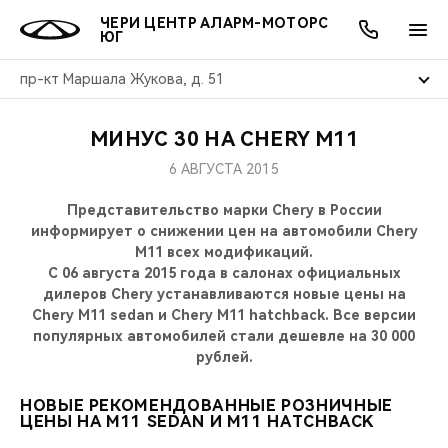
ЧЕРИ ЦЕНТР АЛАРМ-МОТОРС
ЮГ
пр-кт Маршала Жукова, д. 51
МИНУС 30 НА CHERY M11
ОНЛАЙН СЕРВИСЫ
ПОКУПАТЕЛЯМ
ВЛАДЕЛЬЦАМ
О КОМПАНИИ
МИР CHERY
МОДЕЛИ
АКЦИИ
6 АВГУСТА 2015
ВЫБОР И ПОКУПКА
СЕРВИС
АКСЕССУАРЫ
ВЫГОДЫ И АКЦИИ
ВЫБОР И ПОКУПКА
О НАС
ВСЕ МОДЕЛИ
Представительство марки Chery в России
информирует о снижении цен на автомобили Chery
КРЕДИТ И СТРАХОВАНИЕ
ЗАПЧАСТИ И АКСЕССУАРЫ
О БРЕНДЕ
КРЕДИТ
МЫ В СОЦСЕТЯХ
M11 всех модификаций.
КРОССОВЕРЫ
С 06 августа 2015 года в салонах официальных
дилеров Chery устанавливаются новые цены на
ПОДДЕРЖКА
CHERY В СОЦСЕТЯХ
Chery M11 sedan и Chery M11 hatchback. Все версии
СЕДАНЫ
популярных автомобилей стали дешевле на 30 000
CHERY CONNECT
ЛЮДИ CHERY
рублей.
НОВИНКИ
БЛАГОТВОРИТЕЛЬНОСТЬ
НОВЫЕ РЕКОМЕНДОВАННЫЕ РОЗНИЧНЫЕ
ЦЕНЫ НА M11 SEDAN И M11 HATCHBACK