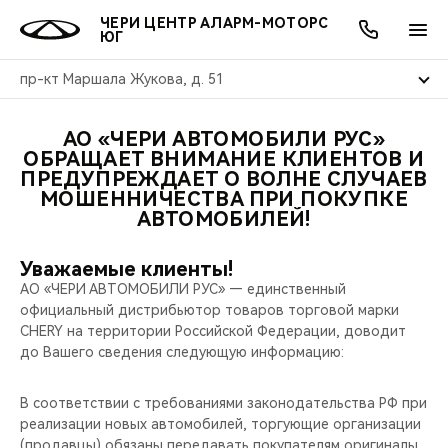
ЧЕРИ ЦЕНТР АЛАРМ-МОТОРС
ЮГ
пр-кт Маршала Жукова, д. 51
АО «ЧЕРИ АВТОМОБИЛИ РУС»
ОНЛАЙН СЕРВИСЫ
ПОКУПАТЕЛЯМ
ВЛАДЕЛЬЦАМ
О КОМПАНИИ
МИР CHERY
МОДЕЛИ
АКЦИИ
ОБРАЩАЕТ ВНИМАНИЕ КЛИЕНТОВ И
ПРЕДУПРЕЖДАЕТ О ВОЛНЕ СЛУЧАЕВ
МОШЕННИЧЕСТВА ПРИ ПОКУПКЕ
ВЫБОР И ПОКУПКА
СЕРВИС
АКСЕССУАРЫ
ВЫГОДЫ И АКЦИИ
ВЫБОР И ПОКУПКА
О НАС
ВСЕ МОДЕЛИ
АВТОМОБИЛЕЙ!
КРЕДИТ И СТРАХОВАНИЕ
ЗАПЧАСТИ И АКСЕССУАРЫ
О БРЕНДЕ
КРЕДИТ
МЫ В СОЦСЕТЯХ
КРОССОВЕРЫ
Уважаемые клиенты!
АО «ЧЕРИ АВТОМОБИЛИ РУС» — единственный
ПОДДЕРЖКА
CHERY В СОЦСЕТЯХ
официальный дистрибьютор товаров торговой марки
СЕДАНЫ
CHERY на территории Российской Федерации, доводит
CHERY CONNECT
ЛЮДИ CHERY
до Вашего сведения следующую информацию:
НОВИНКИ
БЛАГОТВОРИТЕЛЬНОСТЬ
В соответствии с требованиями законодательства РФ при
реализации новых автомобилей, торгующие организации
(продавцы) обязаны передавать покупателям оригиналы