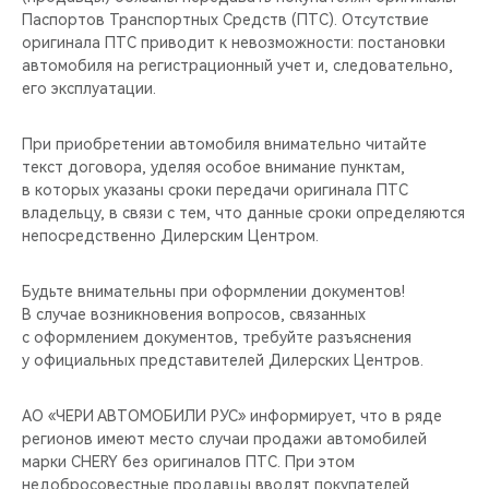
CHERY REMOTE
Паспортов Транспортных Средств (ПТС). Отсутствие
оригинала ПТС приводит к невозможности: постановки
CHERY И СПОРТ
автомобиля на регистрационный учет и, следовательно,
его эксплуатации.
НАШИ МЕРОПРИЯТИЯ
При приобретении автомобиля внимательно читайте
текст договора, уделяя особое внимание пунктам,
ВИДЕООБЗОРЫ
в которых указаны сроки передачи оригинала ПТС
владельцу, в связи с тем, что данные сроки определяются
CHERY ДЛЯ ДЕТЕЙ
непосредственно Дилерским Центром.
Будьте внимательны при оформлении документов!
В случае возникновения вопросов, связанных
с оформлением документов, требуйте разъяснения
у официальных представителей Дилерских Центров.
АО «ЧЕРИ АВТОМОБИЛИ РУС» информирует, что в ряде
регионов имеют место случаи продажи автомобилей
марки CHERY без оригиналов ПТС. При этом
недобросовестные продавцы вводят покупателей