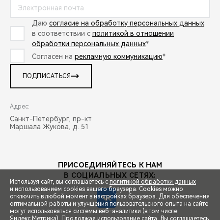
Даю
согласие на обработку персональных данных
в соответствии с
политикой в отношении
обработки персональных данных
*
Согласен на
рекламную коммуникацию
*
ПОДПИСАТЬСЯ
Адрес:
Санкт-Петербург, пр-кт
Маршала Жукова, д. 51
ПРИСОЕДИНЯЙТЕСЬ К НАМ
В СОЦИАЛЬНЫХ СЕТЯХ:
Используя сайт, вы соглашаетесь с
политикой обработки данных
и использованием cookies вашего браузера. Cookies можно
отключить в любой момент в настройках браузера. Для обеспечения
оптимальной работы и улучшения пользовательского опыта на сайте
могут использоваться системы веб-аналитики (в том числе
СПЕЦПРЕДЛОЖЕНИЯ
Яндекс.Метрика). Продолжая использование сайта, Вы соглашаетесь