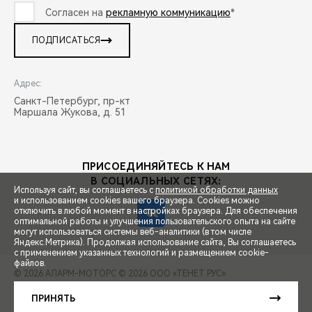
Согласен на
рекламную коммуникацию
*
ПОДПИСАТЬСЯ
Адрес:
Санкт-Петербург, пр-кт
Маршала Жукова, д. 51
ПРИСОЕДИНЯЙТЕСЬ К НАМ
В СОЦИАЛЬНЫХ СЕТЯХ:
Используя сайт, вы соглашаетесь с
политикой обработки данных
и использованием cookies вашего браузера. Cookies можно
отключить в любой момент в настройках браузера. Для обеспечения
оптимальной работы и улучшения пользовательского опыта на сайте
могут использоваться системы веб-аналитики (в том числе
СПЕЦПРЕДЛОЖЕНИЯ
Яндекс.Метрика). Продолжая использование сайта, Вы соглашаетесь
с применением указанных технологий и размещением cookie-
файлов.
© 2026 АЛАРМ-МОТОРС
© 2026 ООО «ТЕНЕТ РУС»
ЗАПИСЬ НА ТЕСТ-ДРАЙВ
ПРАВОВАЯ ИНФОРМАЦИЯ
КОНТАКТЫ
КЛИЕНТСКАЯ ПОДДЕРЖКА
ПРИНЯТЬ
Сделано в ПЕРКС
РАСЧЕТ КРЕДИТА