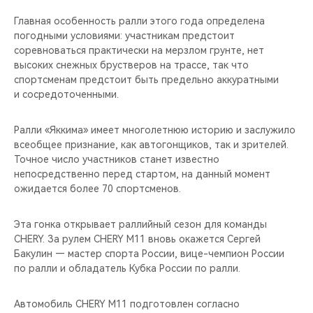
CHERY REMOTE
Главная особенность ралли этого года определена
погодными условиями: участникам предстоит
CHERY И СПОРТ
соревноваться практически на мерзлом грунте, нет
высоких снежных брустверов на трассе, так что
НАШИ МЕРОПРИЯТИЯ
спортсменам предстоит быть предельно аккуратными
и сосредоточенными.
ВИДЕООБЗОРЫ
Ралли «Яккима» имеет многолетнюю историю и заслужило
CHERY ДЛЯ ДЕТЕЙ
всеобщее признание, как автогонщиков, так и зрителей.
Точное число участников станет известно
непосредственно перед стартом, на данный момент
ожидается более 70 спортсменов.
Эта гонка открывает раллийный сезон для команды
CHERY. За рулем CHERY M11 вновь окажется Сергей
Бакулин — мастер спорта России, вице-чемпион России
по ралли и обладатель Кубка России по ралли.
Автомобиль CHERY M11 подготовлен согласно