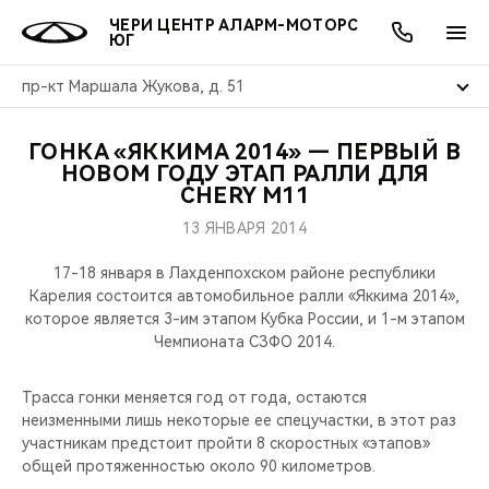
ЧЕРИ ЦЕНТР АЛАРМ-МОТОРС
ЮГ
пр-кт Маршала Жукова, д. 51
ГОНКА «ЯККИМА 2014» — ПЕРВЫЙ В
ОНЛАЙН СЕРВИСЫ
ПОКУПАТЕЛЯМ
ВЛАДЕЛЬЦАМ
О КОМПАНИИ
МИР CHERY
МОДЕЛИ
АКЦИИ
НОВОМ ГОДУ ЭТАП РАЛЛИ ДЛЯ
CHERY M11
ВЫБОР И ПОКУПКА
СЕРВИС
АКСЕССУАРЫ
ВЫГОДЫ И АКЦИИ
ВЫБОР И ПОКУПКА
О НАС
ВСЕ МОДЕЛИ
13 ЯНВАРЯ 2014
КРЕДИТ И СТРАХОВАНИЕ
ЗАПЧАСТИ И АКСЕССУАРЫ
О БРЕНДЕ
КРЕДИТ
МЫ В СОЦСЕТЯХ
17-18 января в Лахденпохском районе республики
КРОССОВЕРЫ
Карелия состоится автомобильное ралли «Яккима 2014»,
которое является 3-им этапом Кубка России, и 1-м этапом
ПОДДЕРЖКА
CHERY В СОЦСЕТЯХ
Чемпионата СЗФО 2014.
СЕДАНЫ
CHERY CONNECT
ЛЮДИ CHERY
Трасса гонки меняется год от года, остаются
НОВИНКИ
неизменными лишь некоторые ее спецучастки, в этот раз
БЛАГОТВОРИТЕЛЬНОСТЬ
участникам предстоит пройти 8 скоростных «этапов»
общей протяженностью около 90 километров.