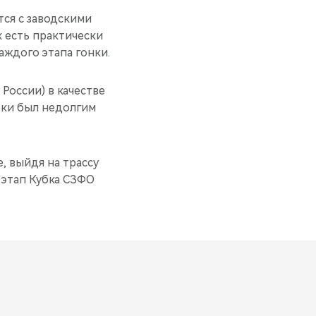
тся с заводскими
х есть практически
аждого этапа гонки.
России) в качестве
рки был недолгим
, выйдя на трассу
6 этап Кубка СЗФО