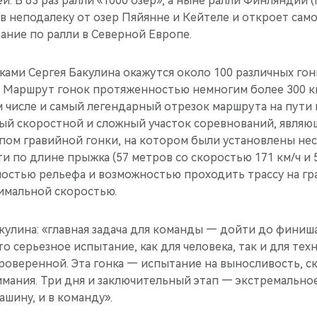
 В 63 раз ралли «1000 озер», а ныне ралли Финляндии (Ne
в неподалеку от озер Пяйянне и Кейтеле и откроет сам
ание по ралли в Северной Европе.
ками Сергея Бакулина окажутся около 100 различных гон
. Маршрут гонок протяженностью немногим более 300 км
ом числе и самый легендарный отрезок маршрута на пути
мый скоростной и сложный участок соревнований, явля
пом гравийной гонки, на котором были установлены не
ти по длине прыжка (57 метров со скоростью 171 км/ч и 
ностью рельефа и возможностью проходить трассу на г
симальной скоростью.
кулина: «главная задача для команды — дойти до финиш
то серьезное испытание, как для человека, так и для тех
роверенной. Эта гонка — испытание на выносливость, с
мания. Три дня и заключительный этап — экстремально
машину, и в команду».