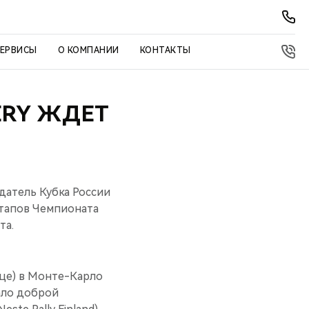
СЕРВИСЫ
О КОМПАНИИ
КОНТАКТЫ
ERY ЖДЕТ
датель Кубка России
этапов Чемпионата
та.
яце) в Монте-Карло
тало доброй