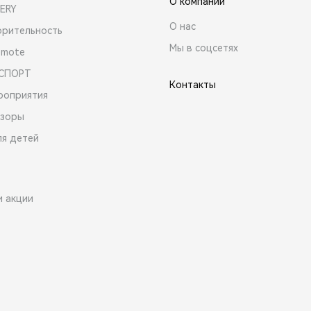
О компании
ERY
О нас
орительность
Мы в соцсетях
emote
 СПОРТ
Контакты
роприятия
зоры
ля детей
и акции