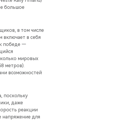
ste Rally Finland)
ое большое
щиков, в том числе
 включает в себя
 к победе —
ющийся
сколько мировых
58 метров).
рани возможностей
а, поскольку
ники, даже
корость реакции
е напряжение для