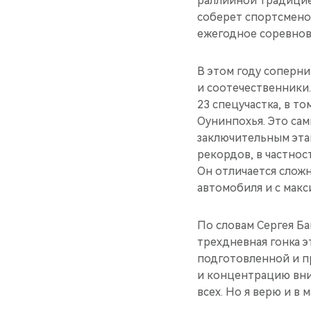
раллийной традицией.
соберет спортсмено
ежегодное соревнов
В этом году соперни
и соотечественники
23 спецучастка, в т
Оунинпохья. Это са
заключительным эта
рекордов, в частнос
Он отличается слож
автомобиля и с мак
По словам Сергея Ба
трехдневная гонка э
подготовленной и п
и концентрацию вни
всех. Но я верю и в 