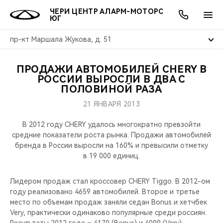
ЧЕРИ ЦЕНТР АЛАРМ-МОТОРС
ЮГ
пр-кт Маршала Жукова, д. 51
ПРОДАЖИ АВТОМОБИЛЕЙ CHERY В
ОНЛАЙН СЕРВИСЫ
ПОКУПАТЕЛЯМ
ВЛАДЕЛЬЦАМ
О КОМПАНИИ
МИР CHERY
МОДЕЛИ
АКЦИИ
РОССИИ ВЫРОСЛИ В ДВА С
ПОЛОВИНОЙ РАЗА
ВЫБОР И ПОКУПКА
СЕРВИС
АКСЕССУАРЫ
ВЫГОДЫ И АКЦИИ
ВЫБОР И ПОКУПКА
О НАС
ВСЕ МОДЕЛИ
21 ЯНВАРЯ 2013
КРЕДИТ И СТРАХОВАНИЕ
ЗАПЧАСТИ И АКСЕССУАРЫ
О БРЕНДЕ
КРЕДИТ
МЫ В СОЦСЕТЯХ
В 2012 году CHERY удалось многократно превзойти
КРОССОВЕРЫ
средние показатели роста рынка. Продажи автомобилей
бренда в России выросли на 160% и превысили отметку
ПОДДЕРЖКА
CHERY В СОЦСЕТЯХ
в 19 000 единиц.
СЕДАНЫ
CHERY CONNECT
ЛЮДИ CHERY
Лидером продаж стал кроссовер CHERY Tiggo. В 2012-ом
НОВИНКИ
году реализовано 4659 автомобилей. Второе и третье
БЛАГОТВОРИТЕЛЬНОСТЬ
место по объемам продаж заняли седан Bonus и хетчбек
Very, практически одинаково популярные среди россиян.