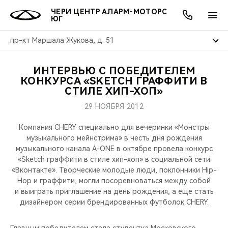
ЧЕРИ ЦЕНТР АЛАРМ-МОТОРС
ЮГ
пр-кт Маршала Жукова, д. 51
ИНТЕРВЬЮ С ПОБЕДИТЕЛЕМ
ОНЛАЙН СЕРВИСЫ
ПОКУПАТЕЛЯМ
ВЛАДЕЛЬЦАМ
О КОМПАНИИ
МИР CHERY
МОДЕЛИ
АКЦИИ
КОНКУРСА «SKETCH ГРАФФИТИ В
СТИЛЕ ХИП-ХОП»
ВЫБОР И ПОКУПКА
СЕРВИС
АКСЕССУАРЫ
ВЫГОДЫ И АКЦИИ
ВЫБОР И ПОКУПКА
О НАС
ВСЕ МОДЕЛИ
29 НОЯБРЯ 2012
КРЕДИТ И СТРАХОВАНИЕ
ЗАПЧАСТИ И АКСЕССУАРЫ
О БРЕНДЕ
КРЕДИТ
МЫ В СОЦСЕТЯХ
Компания CHERY специально для вечеринки «Монстры
КРОССОВЕРЫ
музыкального мейнстрима» в честь дня рождения
музыкального канала A-ONE в октябре провела конкурс
ПОДДЕРЖКА
CHERY В СОЦСЕТЯХ
«Sketch граффити в стиле хип-хоп» в социальной сети
СЕДАНЫ
«Вконтакте». Творческие молодые люди, поклонники Hip-
CHERY CONNECT
ЛЮДИ CHERY
Hop и граффити, могли посоревноваться между собой
и выиграть приглашение на день рождения, а еще стать
НОВИНКИ
дизайнером серии брендированных футболок CHERY.
БЛАГОТВОРИТЕЛЬНОСТЬ