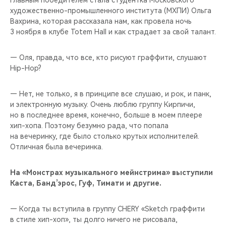
Главным победителем стала студентка Московского
CHERY REMOTE
художественно-промышленного института (МХПИ) Ольга
Вахрина, которая рассказала нам, как провела ночь
CHERY И СПОРТ
3 ноября в клубе Totem Hall и как страдает за свой талант.
НАШИ МЕРОПРИЯТИЯ
— Оля, правда, что все, кто рисуют граффити, слушают
Hip-Hop?
ВИДЕООБЗОРЫ
— Нет, не только, я в принципе все слушаю, и рок, и панк,
CHERY ДЛЯ ДЕТЕЙ
и электронную музыку. Очень люблю группу Кирпичи,
но в последнее время, конечно, больше в моем плеере
хип-хопа. Поэтому безумно рада, что попала
на вечеринку, где было столько крутых исполнителей.
Отличная была вечеринка.
На «Монстрах музыкального мейнстрима» выступили
Каста, Банд’эрос, Гуф, Тимати и другие.
— Когда ты вступила в группу CHERY «Sketch граффити
в стиле хип-хоп», ты долго ничего не рисовала,