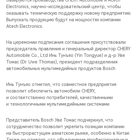
базируются производства CHERY Automobile и Atech
CHERY REMOTE
Electronics, научно-исследовательский центр, чтобы
оказывать техническую поддержку новому предприятию.
CHERY И СПОРТ
Выпускать продукцию будут на мощностях компании
Atech Electronics.
НАШИ МЕРОПРИЯТИЯ
На церемонии подписания соглашения присутствовали
ВИДЕООБЗОРЫ
председатель правления и генеральный директор CHERY
Automobile Co., Ltd Инь Тунъяо (Yin Tongyue) и д-р Уве
Томас (Dr. Uwe Thomas), президент подразделения
CHERY ДЛЯ ДЕТЕЙ
автомобильных мультимедийных продуктов Bosch.
Инь Тунъяо отметил, что совместное предприятие
позволит обеспечить автомобили CHERY,
и соответственно потребителей, качественными
и технологичными мультимедийными системами.
Представитель Bosch Уве Томас подчеркнул, что
сотрудничество позволит укрепить позиции компании
на быстрорастущем азиатском рынке, особенно в Китае.
Также он отметил, что объединение профессиональных