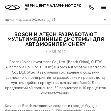
ЧЕРИ ЦЕНТР АЛАРМ-МОТОРС
ЮГ
пр-кт Маршала Жукова, д. 51
BOSCH И ATECH РАЗРАБОТАЮТ
ОНЛАЙН СЕРВИСЫ
ПОКУПАТЕЛЯМ
ВЛАДЕЛЬЦАМ
О КОМПАНИИ
МИР CHERY
МОДЕЛИ
АКЦИИ
МУЛЬТИМЕДИЙНЫЕ СИСТЕМЫ ДЛЯ
АВТОМОБИЛЕЙ CHERY
ВЫБОР И ПОКУПКА
СЕРВИС
АКСЕССУАРЫ
ВЫГОДЫ И АКЦИИ
ВЫБОР И ПОКУПКА
О НАС
ВСЕ МОДЕЛИ
4 МАЯ 2012
КРЕДИТ И СТРАХОВАНИЕ
ЗАПЧАСТИ И АКСЕССУАРЫ
О БРЕНДЕ
КРЕДИТ
МЫ В СОЦСЕТЯХ
Bosch (China) Investment Co., Ltd. (Bosch China), CHERY
КРОССОВЕРЫ
Automobile Co., Ltd. (CHERY) и Atech Automotive Electronics
Co., Ltd. (Atech) заключили соглашение о создании
ПОДДЕРЖКА
CHERY В СОЦСЕТЯХ
совместного предприятия по разработке и производству
СЕДАНЫ
мультимедийных продуктов для автомобилей. Доля
CHERY CONNECT
ЛЮДИ CHERY
предприятий 60 процентов, 30 процентов и 10 процентов
соответственно.
НОВИНКИ
БЛАГОТВОРИТЕЛЬНОСТЬ
Компания Bosch Automotive создаст в городе Уху, где