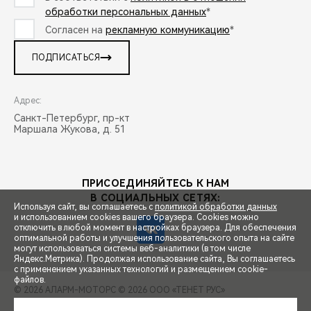
обработки персональных данных
*
Согласен на
рекламную коммуникацию
*
ПОДПИСАТЬСЯ
Адрес:
Санкт-Петербург, пр-кт
Маршала Жукова, д. 51
ПРИСОЕДИНЯЙТЕСЬ К НАМ
В СОЦИАЛЬНЫХ СЕТЯХ:
Используя сайт, вы соглашаетесь с
политикой обработки данных
и использованием cookies вашего браузера. Cookies можно
отключить в любой момент в настройках браузера. Для обеспечения
оптимальной работы и улучшения пользовательского опыта на сайте
могут использоваться системы веб-аналитики (в том числе
СПЕЦПРЕДЛОЖЕНИЯ
Яндекс.Метрика). Продолжая использование сайта, Вы соглашаетесь
с применением указанных технологий и размещением cookie-
файлов.
© 2026 АЛАРМ-МОТОРС
© 2026 ООО «ТЕНЕТ РУС»
ЗАПИСЬ НА ТЕСТ-ДРАЙВ
ПРАВОВАЯ ИНФОРМАЦИЯ
КОНТАКТЫ
КЛИЕНТСКАЯ ПОДДЕРЖКА