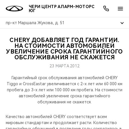
ЧЕРИ ЦЕНТР АЛАРМ-МОТОРС
ЮГ
пр-кт Маршала Жукова, д. 51
CHERY ДОБАВЛЯЕТ ГОД ГАРАНТИИ.
ОНЛАЙН СЕРВИСЫ
ПОКУПАТЕЛЯМ
ВЛАДЕЛЬЦАМ
О КОМПАНИИ
МИР CHERY
МОДЕЛИ
АКЦИИ
НА СТОИМОСТИ АВТОМОБИЛЕЙ
УВЕЛИЧЕНИЕ СРОКА ГАРАНТИЙНОГО
ОБСЛУЖИВАНИЯ НЕ СКАЖЕТСЯ
ВЫБОР И ПОКУПКА
СЕРВИС
АКСЕССУАРЫ
ВЫГОДЫ И АКЦИИ
ВЫБОР И ПОКУПКА
О НАС
ВСЕ МОДЕЛИ
23 МАРТА 2012
КРЕДИТ И СТРАХОВАНИЕ
ЗАПЧАСТИ И АКСЕССУАРЫ
О БРЕНДЕ
КРЕДИТ
МЫ В СОЦСЕТЯХ
КРОССОВЕРЫ
Гарантийный срок обслуживания автомобилей CHERY
Tiggo и CrossEastar увеличивается с 2-х лет или 60 000 км
ПОДДЕРЖКА
CHERY В СОЦСЕТЯХ
пробега до 3-х лет или 100 000 км пробега. На стоимости
СЕДАНЫ
автомобилей увеличение срока гарантийного
CHERY CONNECT
ЛЮДИ CHERY
обслуживания не скажется.
НОВИНКИ
БЛАГОТВОРИТЕЛЬНОСТЬ
Качество автомобилей CHERY соответствует всем
мировым стандартам и продолжает расти. Количество
гарантийных обращений в последние годы сократилось в