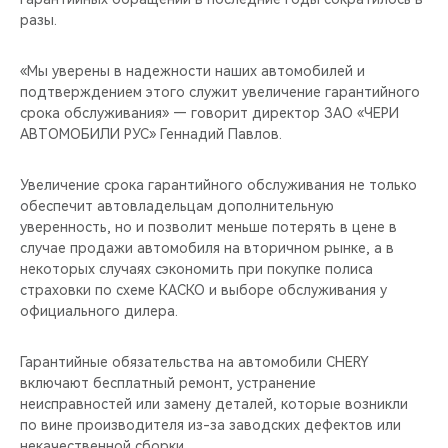
CHERY REMOTE
разы.
CHERY И СПОРТ
«Мы уверены в надежности наших автомобилей и
подтверждением этого служит увеличение гарантийного
НАШИ МЕРОПРИЯТИЯ
срока обслуживания» — говорит директор ЗАО «ЧЕРИ
АВТОМОБИЛИ РУС» Геннадий Павлов.
ВИДЕООБЗОРЫ
Увеличение срока гарантийного обслуживания не только
обеспечит автовладельцам дополнительную
CHERY ДЛЯ ДЕТЕЙ
уверенность, но и позволит меньше потерять в цене в
случае продажи автомобиля на вторичном рынке, а в
некоторых случаях сэкономить при покупке полиса
страховки по схеме КАСКО и выборе обслуживания у
официального дилера.
Гарантийные обязательства на автомобили CHERY
включают бесплатный ремонт, устранение
неисправностей или замену деталей, которые возникли
по вине производителя из-за заводских дефектов или
некачественной сборки.