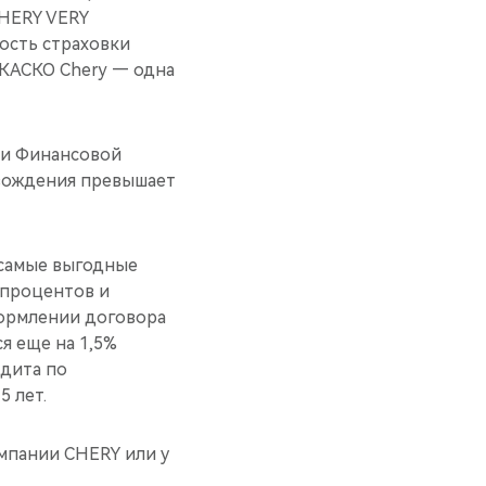
CHERY VERY
мость страховки
 КАСКО Chery — одна
 и Финансовой
 вождения превышает
самые выгодные
5 процентов и
формлении договора
я еще на 1,5%
едита по
5 лет.
мпании CHERY или у