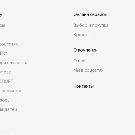
y
Онлайн сервисы
ары
Выбор и покупка
е
Кредит
соцсетях
О компании
ERY
О нас
орительность
Мы в соцсетях
emote
 СПОРТ
Контакты
роприятия
зоры
ля детей