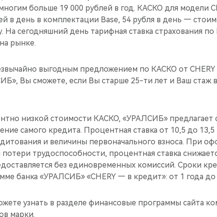
емногим больше 19 000 рублей в год. КАСКО для модели 
ей в день в комплектации Base, 54 рубля в день — стои
. На сегодняшний день тарифная ставка страхования по
на рынке.
езвычайно выгодным предложением по КАСКО от CHERY
Б», Вы сможете, если Вы старше 25-ти лет и Ваш стаж
нтно низкой стоимости КАСКО, «УРАЛСИБ» предлагает 
ение самого кредита. Процентная ставка от 10,5 до 13,
редитования и величины первоначального взноса. При о
 потери трудоспособности, процентная ставка снижаетс
едоставляется без единовременных комиссий. Сроки кр
ме банка «УРАЛСИБ» «CHERY — в кредит»: от 1 года до 
жете узнать в разделе финансовые программы сайта ко
в марки.